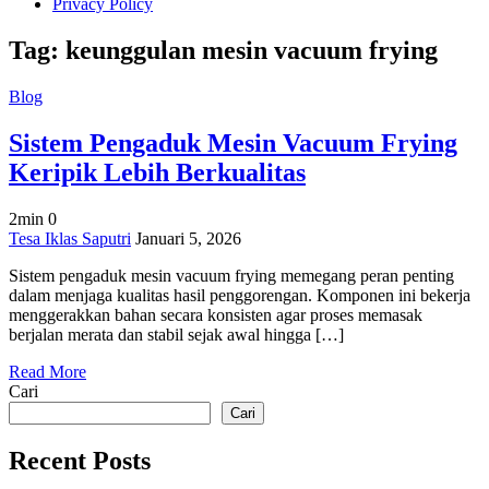
Privacy Policy
Tag:
keunggulan mesin vacuum frying
Blog
Sistem Pengaduk Mesin Vacuum Frying
Keripik Lebih Berkualitas
2min
0
on
Tesa Iklas Saputri
Januari 5, 2026
Sistem
Sistem pengaduk mesin vacuum frying memegang peran penting
Pengaduk
dalam menjaga kualitas hasil penggorengan. Komponen ini bekerja
Mesin
menggerakkan bahan secara konsisten agar proses memasak
Vacuum
berjalan merata dan stabil sejak awal hingga […]
Frying
Keripik
Read More
Lebih
Cari
Berkualitas
Cari
Recent Posts