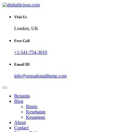
Skip
to
Sharing Digital Information
content
digitallicious.com
Visit Us
London, UK
Free Call
+1-541-754-3010
Email ID
info@sensationaltheme.com
Beranda
Blog
Bisnis
Kesehatan
Keuangan
About
Contact