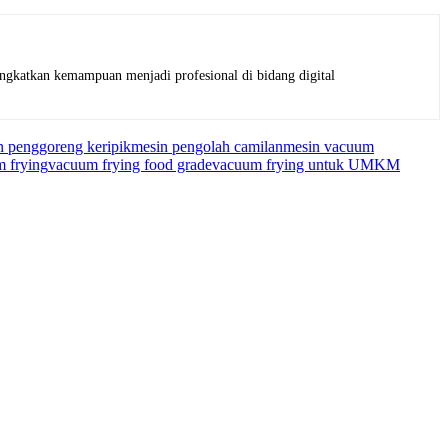
ngkatkan kemampuan menjadi profesional di bidang digital
n penggoreng keripik
mesin pengolah camilan
mesin vacuum
m frying
vacuum frying food grade
vacuum frying untuk UMKM