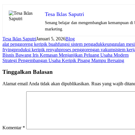
Tesa Iklas Saputri
Senang belajar dan mengembangkan kemampuan di bid
marketing.
Tesa Iklas Saputri
Januari 5, 2026
Blog
alat penggoreng keripik buah
fungsi sistem pengaduk
keunggulan mesi
frying
produksi keripik renyah
proses penggorengan vakum
sistem ker
Navigasi
Bisnis Bawang Iris Kemasan Menjanjikan Peluang Usaha Modern
Strategi Pengembangan Usaha Keripik Pisang Mampu Bersaing
pos
Tinggalkan Balasan
Alamat email Anda tidak akan dipublikasikan.
Ruas yang wajib ditan
Komentar
*