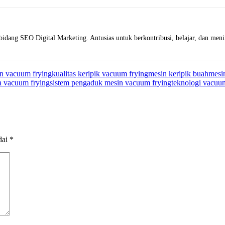
ang SEO Digital Marketing. Antusias untuk berkontribusi, belajar, dan meni
n vacuum frying
kualitas keripik vacuum frying
mesin keripik buah
mesi
ja vacuum frying
sistem pengaduk mesin vacuum frying
teknologi vacuu
dai
*