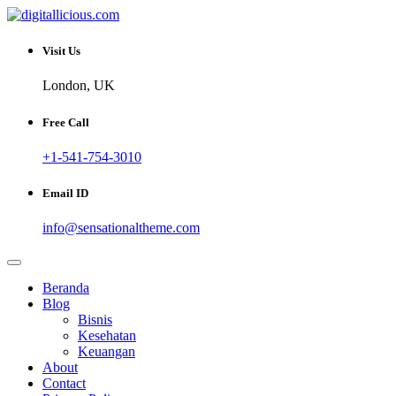
Skip
to
Sharing Digital Information
content
digitallicious.com
Visit Us
London, UK
Free Call
+1-541-754-3010
Email ID
info@sensationaltheme.com
Beranda
Blog
Bisnis
Kesehatan
Keuangan
About
Contact