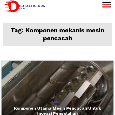
Skip
to
digitallicious.com
Sharing Digital
content
Information
Tag:
Komponen mekanis mesin
pencacah
Blog
Komponen Utama Mesin Pencacah Untuk
Inovasi Pengolahan