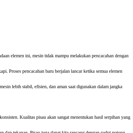
radaan elemen ini, mesin tidak mampu melakukan pencacahan dengan
kapi. Proses pencacahan baru berjalan lancar ketika semua elemen
sin lebih stabil, efisien, dan aman saat digunakan dalam jangka
konsisten. Kualitas pisau akan sangat menentukan hasil serpihan yang
kan dan tekanan. Pisau juga dapat kita rancang dengan sudut potong