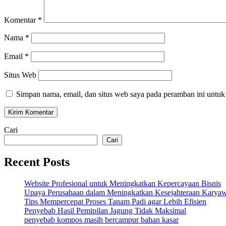
Komentar
*
Nama
*
Email
*
Situs Web
Simpan nama, email, dan situs web saya pada peramban ini untuk
Cari
Cari
Recent Posts
Website Profesional untuk Meningkatkan Kepercayaan Bisnis
Upaya Perusahaan dalam Meningkatkan Kesejahteraan Karya
Tips Mempercepat Proses Tanam Padi agar Lebih Efisien
Penyebab Hasil Pemipilan Jagung Tidak Maksimal
penyebab kompos masih bercampur bahan kasar