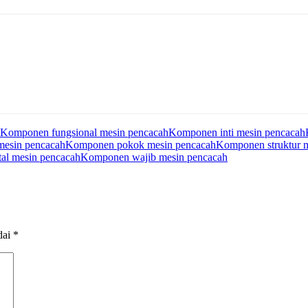
Komponen fungsional mesin pencacah
Komponen inti mesin pencacah
mesin pencacah
Komponen pokok mesin pencacah
Komponen struktur 
al mesin pencacah
Komponen wajib mesin pencacah
dai
*