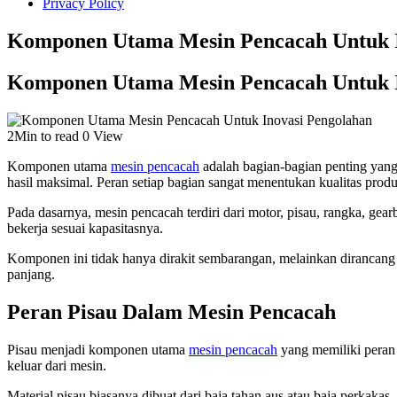
Privacy Policy
Komponen Utama Mesin Pencacah Untuk I
Komponen Utama Mesin Pencacah Untuk I
2Min to read
0 View
Komponen utama
mesin pencacah
adalah bagian-bagian penting yan
hasil maksimal. Peran setiap bagian sangat menentukan kualitas produ
Pada dasarnya, mesin pencacah terdiri dari motor, pisau, rangka, ge
bekerja sesuai kapasitasnya.
Komponen ini tidak hanya dirakit sembarangan, melainkan dirancang 
panjang.
Peran Pisau Dalam Mesin Pencacah
Pisau menjadi komponen utama
mesin pencacah
yang memiliki peran 
keluar dari mesin.
Material pisau biasanya dibuat dari baja tahan aus atau baja perkaka