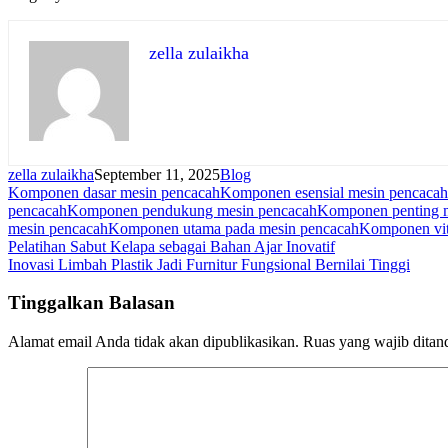
zella zulaikha
zella zulaikha
September 11, 2025
Blog
Komponen dasar mesin pencacah
Komponen esensial mesin pencacah
pencacah
Komponen pendukung mesin pencacah
Komponen penting 
mesin pencacah
Komponen utama pada mesin pencacah
Komponen vit
Navigasi
Pelatihan Sabut Kelapa sebagai Bahan Ajar Inovatif
Inovasi Limbah Plastik Jadi Furnitur Fungsional Bernilai Tinggi
pos
Tinggalkan Balasan
Alamat email Anda tidak akan dipublikasikan.
Ruas yang wajib ditan