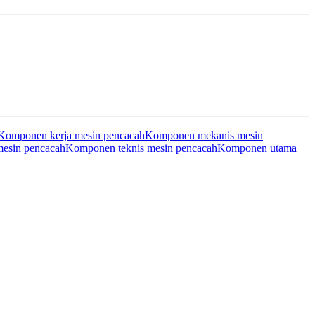
Komponen kerja mesin pencacah
Komponen mekanis mesin
mesin pencacah
Komponen teknis mesin pencacah
Komponen utama