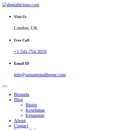
Skip
to
Sharing Digital Information
content
digitallicious.com
Visit Us
London, UK
Free Call
+1-541-754-3010
Email ID
info@sensationaltheme.com
Beranda
Blog
Bisnis
Kesehatan
Keuangan
About
Contact