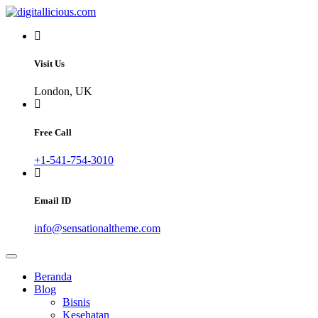
Skip
to
Sharing Digital Information
content
digitallicious.com
Visit Us
London, UK
Free Call
+1-541-754-3010
Email ID
info@sensationaltheme.com
Beranda
Blog
Bisnis
Kesehatan