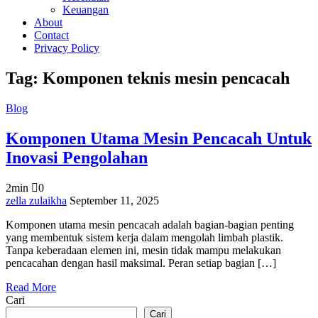
Keuangan
About
Contact
Privacy Policy
Tag:
Komponen teknis mesin pencacah
Blog
Komponen Utama Mesin Pencacah Untuk
Inovasi Pengolahan
2min
0
on
zella zulaikha
September 11, 2025
Komponen
Komponen utama mesin pencacah adalah bagian-bagian penting
Utama
yang membentuk sistem kerja dalam mengolah limbah plastik.
Mesin
Tanpa keberadaan elemen ini, mesin tidak mampu melakukan
Pencacah
pencacahan dengan hasil maksimal. Peran setiap bagian […]
Untuk
Inovasi
Read More
Pengolahan
Cari
Cari