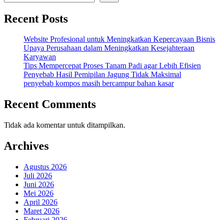
Recent Posts
Website Profesional untuk Meningkatkan Kepercayaan Bisnis
Upaya Perusahaan dalam Meningkatkan Kesejahteraan
Karyawan
Tips Mempercepat Proses Tanam Padi agar Lebih Efisien
Penyebab Hasil Pemipilan Jagung Tidak Maksimal
penyebab kompos masih bercampur bahan kasar
Recent Comments
Tidak ada komentar untuk ditampilkan.
Archives
Agustus 2026
Juli 2026
Juni 2026
Mei 2026
April 2026
Maret 2026
Februari 2026