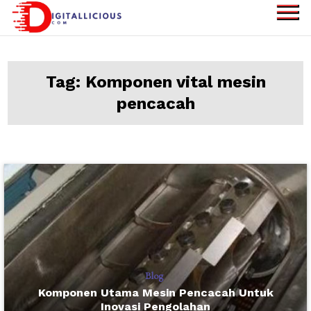
Skip
to
digitallicious.com
Sharing Digital
content
Information
Tag:
Komponen vital mesin
pencacah
Blog
Komponen Utama Mesin Pencacah Untuk
Inovasi Pengolahan