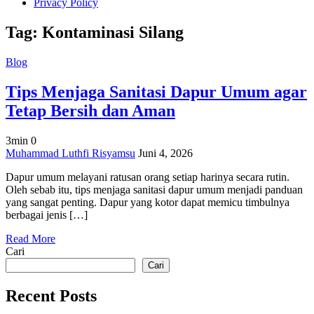
Privacy Policy
Tag:
Kontaminasi Silang
Blog
Tips Menjaga Sanitasi Dapur Umum agar
Tetap Bersih dan Aman
3min
0
on
Muhammad Luthfi Risyamsu
Juni 4, 2026
Tips
Dapur umum melayani ratusan orang setiap harinya secara rutin.
Menjaga
Oleh sebab itu, tips menjaga sanitasi dapur umum menjadi panduan
Sanitasi
yang sangat penting. Dapur yang kotor dapat memicu timbulnya
Dapur
berbagai jenis […]
Umum
agar
Read More
Tetap
Cari
Bersih
dan
Cari
Aman
Recent Posts