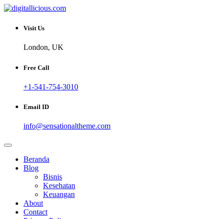
Skip
to
Sharing Digital Information
content
digitallicious.com
Visit Us
London, UK
Free Call
+1-541-754-3010
Email ID
info@sensationaltheme.com
Beranda
Blog
Bisnis
Kesehatan
Keuangan
About
Contact