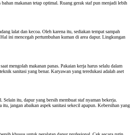
s bahan makanan tetap optimal. Ruang gerak staf pun menjadi lebih
ang lalat dan kecoa. Oleh karena itu, sediakan tempat sampah
ari. Hal ini mencegah pertumbuhan kuman di area dapur. Lingkungan
saat mengolah makanan panas. Pakaian kerja harus selalu dalam
teknik sanitasi yang benar. Karyawan yang teredukasi adalah aset
 Selain itu, dapur yang bersih membuat staf nyaman bekerja.
itu, jangan abaikan aspek sanitasi sekecil apapun. Kebersihan yang
sih khusus untuk peralatan dapur profesional. Cek secara rutin