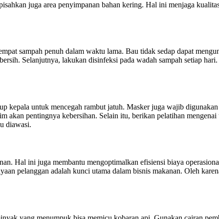
 pisahkan juga area penyimpanan bahan kering. Hal ini menjaga kualita
tempat sampah penuh dalam waktu lama. Bau tidak sedap dapat mengund
ng bersih. Selanjutnya, lakukan disinfeksi pada wadah sampah setiap h
up kepala untuk mencegah rambut jatuh. Masker juga wajib digunakan 
im akan pentingnya kebersihan. Selain itu, berikan pelatihan mengenai 
lu diawasi.
an. Hal ini juga membantu mengoptimalkan efisiensi biaya operasional.
aan pelanggan adalah kunci utama dalam bisnis makanan. Oleh karena 
 minyak yang menumpuk bisa memicu kobaran api. Gunakan cairan pember