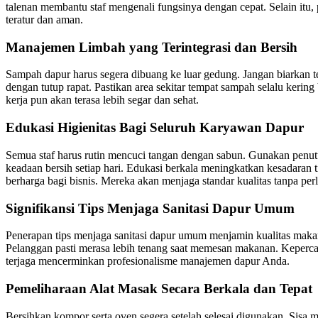
talenan membantu staf mengenali fungsinya dengan cepat. Selain itu,
teratur dan aman.
Manajemen Limbah yang Terintegrasi dan Bersih
Sampah dapur harus segera dibuang ke luar gedung. Jangan biarkan 
dengan tutup rapat. Pastikan area sekitar tempat sampah selalu keri
kerja pun akan terasa lebih segar dan sehat.
Edukasi Higienitas Bagi Seluruh Karyawan Dapur
Semua staf harus rutin mencuci tangan dengan sabun. Gunakan penut
keadaan bersih setiap hari. Edukasi berkala meningkatkan kesadaran t
berharga bagi bisnis. Mereka akan menjaga standar kualitas tanpa per
Signifikansi Tips Menjaga Sanitasi Dapur Umum
Penerapan tips menjaga sanitasi dapur umum menjamin kualitas makan
Pelanggan pasti merasa lebih tenang saat memesan makanan. Kepercay
terjaga mencerminkan profesionalisme manajemen dapur Anda.
Pemeliharaan Alat Masak Secara Berkala dan Tepat
Bersihkan kompor serta oven segera setelah selesai digunakan. Sisa