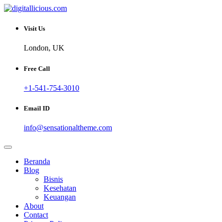
Skip
to
Sharing Digital Information
content
digitallicious.com
Visit Us
London, UK
Free Call
+1-541-754-3010
Email ID
info@sensationaltheme.com
Beranda
Blog
Bisnis
Kesehatan
Keuangan
About
Contact