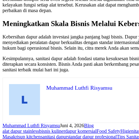
kelayakan fungsi setiap alat tersebut. Kerusakan alat dapat mengham
perbaikan di masa depan.
Meningkatkan Skala Bisnis Melalui Keber
Kebersihan dapur adalah investasi jangka panjang bagi bisnis. Dapur
menyediakan peralatan dapur berkualitas dengan standar internasion
hukum bagi operasional bisnis. Selain itu, citra merek Anda akan sema
Kesimpulannya, sanitasi dapur adalah fondasi utama kesuksesan bisn
diterapkan secara konsisten. Bisnis Anda pasti akan berkembang pesa
sanitasi terbaik mulai hari ini juga.
Muhammad Luthfi Risyamsu
Muhammad Luthfi Risyamsu
Juni 4, 2026
Blog
alat dapur stainless
bisnis kuliner
dapur komersial
Food Safety
Higienit
Masak
risup kitchen
sanitasi dapur
standar dapur profesional
Tips Sanita