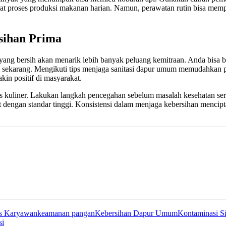
bat proses produksi makanan harian. Namun, perawatan rutin bisa memp
sihan Prima
 yang bersih akan menarik lebih banyak peluang kemitraan. Anda bisa 
al sekarang. Mengikuti tips menjaga sanitasi dapur umum memudahkan pr
kin positif di masyarakat.
is kuliner. Lakukan langkah pencegahan sebelum masalah kesehatan seri
t dengan standar tinggi. Konsistensi dalam menjaga kebersihan mencip
as Karyawan
keamanan pangan
Kebersihan Dapur Umum
Kontaminasi S
si