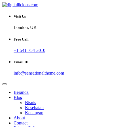
Skip
to
Sharing Digital Information
content
digitallicious.com
Visit Us
London, UK
Free Call
+1-541-754-3010
Email ID
info@sensationaltheme.com
Beranda
Blog
Bisnis
Kesehatan
Keuangan
About
Contact