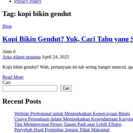
Privacy Policy
Tag:
kopi bikin gendut
Blog
Kopi Bikin Gendut? Yuk, Cari Tahu yang 
2min
0
on
Arka gilang pratama
April 24, 2025
Kopi
Kopi bikin gendut? Wah, pertanyaan ini tuh sering banget muncul, ap
Bikin
Gendut?
Read More
Yuk,
Cari
Cari
Tahu
Cari
yang
Sebenarnya!
Recent Posts
Website Profesional untuk Meningkatkan Kepercayaan Bisnis
Upaya Perusahaan dalam Meningkatkan Kesejahteraan Karya
Tips Mempercepat Proses Tanam Padi agar Lebih Efisien
Penyebab Hasil Pemipilan Jagung Tidak Maksimal