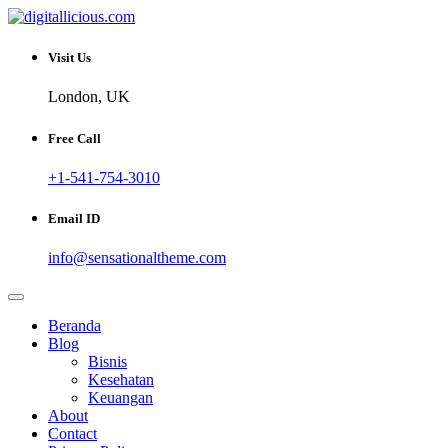
Skip
to
Sharing Digital Information
content
digitallicious.com
Visit Us
London, UK
Free Call
+1-541-754-3010
Email ID
info@sensationaltheme.com
Beranda
Blog
Bisnis
Kesehatan
Keuangan
About
Contact