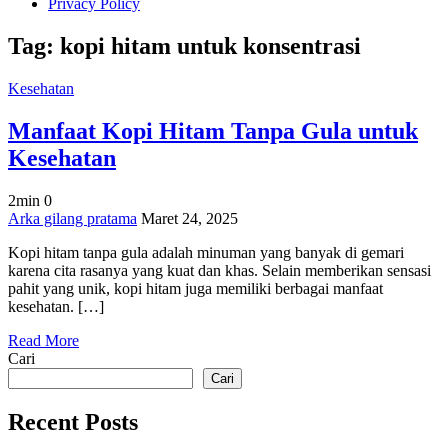
Privacy Policy
Tag:
kopi hitam untuk konsentrasi
Kesehatan
Manfaat Kopi Hitam Tanpa Gula untuk
Kesehatan
2min
0
on
Arka gilang pratama
Maret 24, 2025
Manfaat
Kopi hitam tanpa gula adalah minuman yang banyak di gemari
Kopi
karena cita rasanya yang kuat dan khas. Selain memberikan sensasi
Hitam
pahit yang unik, kopi hitam juga memiliki berbagai manfaat
Tanpa
kesehatan. […]
Gula
untuk
Read More
Kesehatan
Cari
Cari
Recent Posts