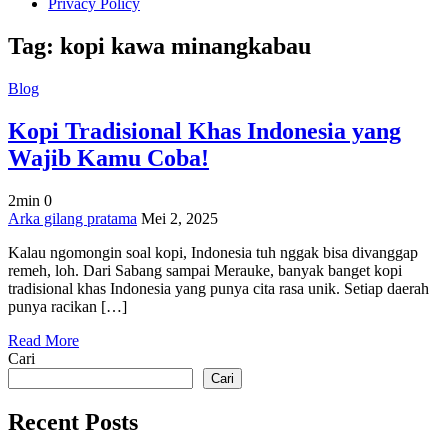
Privacy Policy
Tag:
kopi kawa minangkabau
Blog
Kopi Tradisional Khas Indonesia yang
Wajib Kamu Coba!
2min
0
on
Arka gilang pratama
Mei 2, 2025
Kopi
Kalau ngomongin soal kopi, Indonesia tuh nggak bisa divanggap
Tradisional
remeh, loh. Dari Sabang sampai Merauke, banyak banget kopi
Khas
tradisional khas Indonesia yang punya cita rasa unik. Setiap daerah
Indonesia
punya racikan […]
yang
Wajib
Read More
Kamu
Cari
Coba!
Cari
Recent Posts