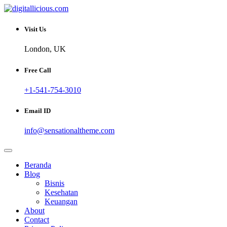
Skip
to
Sharing Digital Information
content
digitallicious.com
Visit Us
London, UK
Free Call
+1-541-754-3010
Email ID
info@sensationaltheme.com
Beranda
Blog
Bisnis
Kesehatan
Keuangan
About
Contact