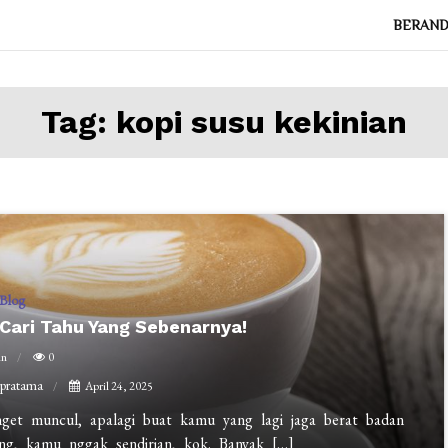
BERAN
Tag:
kopi susu kekinian
Blog
 Cari Tahu Yang Sebenarnya!
in
0
 pratama
April 24, 2025
nget muncul, apalagi buat kamu yang lagi jaga berat badan
ang, kamu nggak sendirian, kok. Banyak […]