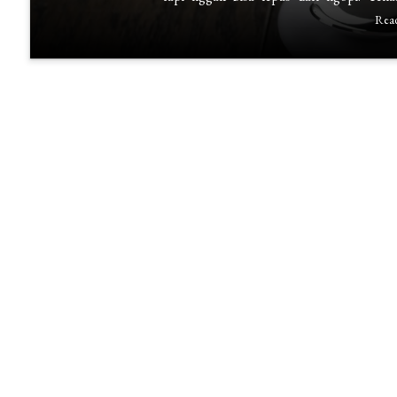
Gendut?
Rea
Yuk,
Cari
Tahu
yang
Sebenarnya!