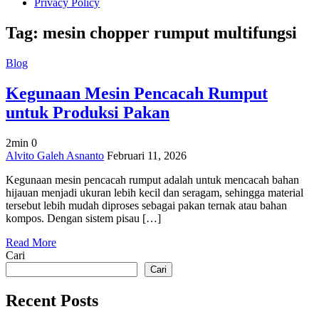
Privacy Policy
Tag:
mesin chopper rumput multifungsi
Blog
Kegunaan Mesin Pencacah Rumput
untuk Produksi Pakan
2min
0
on
Alvito Galeh Asnanto
Februari 11, 2026
Kegunaan
Kegunaan mesin pencacah rumput adalah untuk mencacah bahan
Mesin
hijauan menjadi ukuran lebih kecil dan seragam, sehingga material
Pencacah
tersebut lebih mudah diproses sebagai pakan ternak atau bahan
Rumput
kompos. Dengan sistem pisau […]
untuk
Produksi
Read More
Pakan
Cari
Cari
Recent Posts