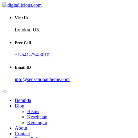
Skip
to
Sharing Digital Information
content
digitallicious.com
Visit Us
London, UK
Free Call
+1-541-754-3010
Email ID
info@sensationaltheme.com
Beranda
Blog
Bisnis
Kesehatan
Keuangan
About
Contact