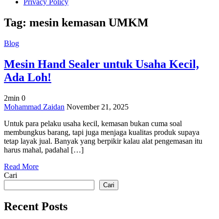
Privacy Policy
Tag:
mesin kemasan UMKM
Blog
Mesin Hand Sealer untuk Usaha Kecil,
Ada Loh!
2min
0
on
Mohammad Zaidan
November 21, 2025
Mesin
Untuk para pelaku usaha kecil, kemasan bukan cuma soal
Hand
membungkus barang, tapi juga menjaga kualitas produk supaya
Sealer
tetap layak jual. Banyak yang berpikir kalau alat pengemasan itu
untuk
harus mahal, padahal […]
Usaha
Kecil,
Read More
Ada
Cari
Loh!
Cari
Recent Posts