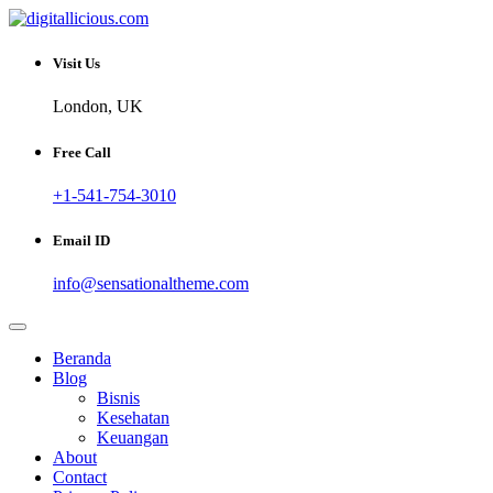
Skip
to
Sharing Digital Information
content
digitallicious.com
Visit Us
London, UK
Free Call
+1-541-754-3010
Email ID
info@sensationaltheme.com
Beranda
Blog
Bisnis
Kesehatan
Keuangan
About
Contact