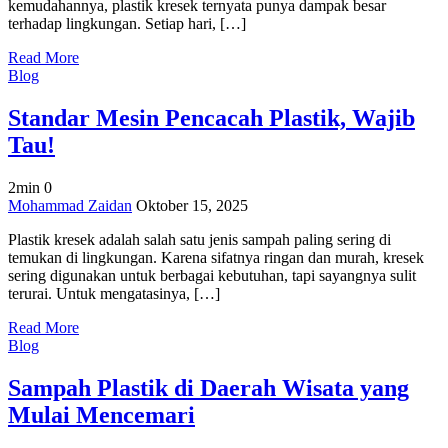
kemudahannya, plastik kresek ternyata punya dampak besar
Terhadap
terhadap lingkungan. Setiap hari, […]
Lingkungan,
Wajib
Read More
Tau!
Blog
Standar Mesin Pencacah Plastik, Wajib
Tau!
2min
0
on
Mohammad Zaidan
Oktober 15, 2025
Standar
Plastik kresek adalah salah satu jenis sampah paling sering di
Mesin
temukan di lingkungan. Karena sifatnya ringan dan murah, kresek
Pencacah
sering digunakan untuk berbagai kebutuhan, tapi sayangnya sulit
Plastik,
terurai. Untuk mengatasinya, […]
Wajib
Tau!
Read More
Blog
Sampah Plastik di Daerah Wisata yang
Mulai Mencemari