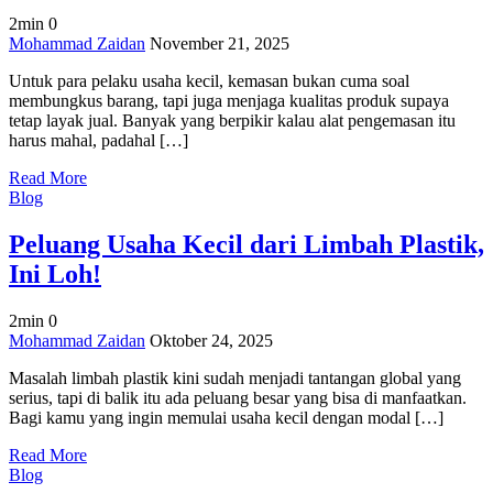
2min
0
on
Mohammad Zaidan
November 21, 2025
Mesin
Untuk para pelaku usaha kecil, kemasan bukan cuma soal
Hand
membungkus barang, tapi juga menjaga kualitas produk supaya
Sealer
tetap layak jual. Banyak yang berpikir kalau alat pengemasan itu
untuk
harus mahal, padahal […]
Usaha
Kecil,
Read More
Ada
Blog
Loh!
Peluang Usaha Kecil dari Limbah Plastik,
Ini Loh!
2min
0
on
Mohammad Zaidan
Oktober 24, 2025
Peluang
Masalah limbah plastik kini sudah menjadi tantangan global yang
Usaha
serius, tapi di balik itu ada peluang besar yang bisa di manfaatkan.
Kecil
Bagi kamu yang ingin memulai usaha kecil dengan modal […]
dari
Limbah
Read More
Plastik,
Blog
Ini