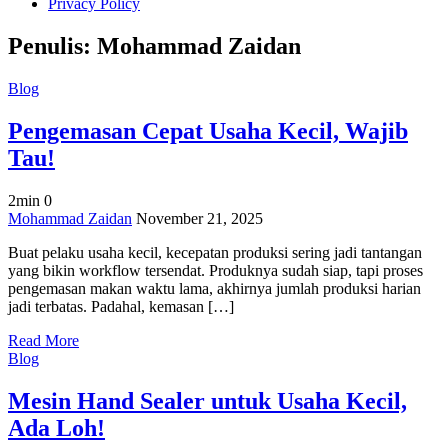
Privacy Policy
Penulis:
Mohammad Zaidan
Blog
Pengemasan Cepat Usaha Kecil, Wajib
Tau!
2min
0
on
Mohammad Zaidan
November 21, 2025
Pengemasan
Buat pelaku usaha kecil, kecepatan produksi sering jadi tantangan
Cepat
yang bikin workflow tersendat. Produknya sudah siap, tapi proses
Usaha
pengemasan makan waktu lama, akhirnya jumlah produksi harian
Kecil,
jadi terbatas. Padahal, kemasan […]
Wajib
Tau!
Read More
Blog
Mesin Hand Sealer untuk Usaha Kecil,
Ada Loh!