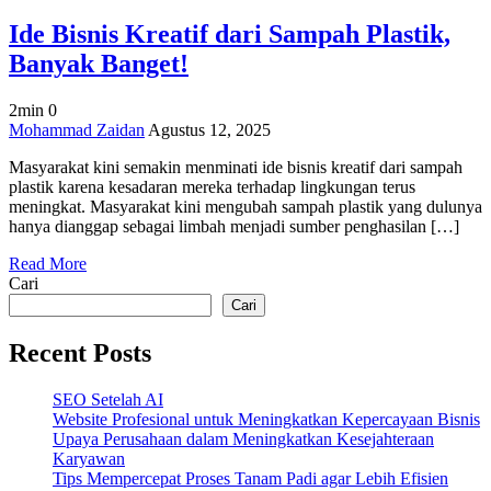
Mudah!
Ide Bisnis Kreatif dari Sampah Plastik,
Banyak Banget!
2min
0
on
Mohammad Zaidan
Agustus 12, 2025
Ide
Masyarakat kini semakin menminati ide bisnis kreatif dari sampah
Bisnis
plastik karena kesadaran mereka terhadap lingkungan terus
Kreatif
meningkat. Masyarakat kini mengubah sampah plastik yang dulunya
dari
hanya dianggap sebagai limbah menjadi sumber penghasilan […]
Sampah
Plastik,
Read More
Banyak
Cari
Banget!
Cari
Recent Posts
SEO Setelah AI
Website Profesional untuk Meningkatkan Kepercayaan Bisnis
Upaya Perusahaan dalam Meningkatkan Kesejahteraan
Karyawan
Tips Mempercepat Proses Tanam Padi agar Lebih Efisien