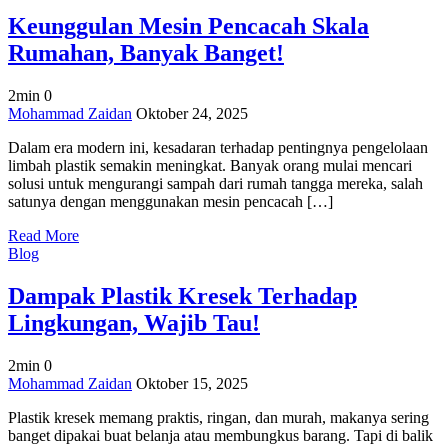
Loh!
Keunggulan Mesin Pencacah Skala
Rumahan, Banyak Banget!
2min
0
on
Mohammad Zaidan
Oktober 24, 2025
Keunggulan
Dalam era modern ini, kesadaran terhadap pentingnya pengelolaan
Mesin
limbah plastik semakin meningkat. Banyak orang mulai mencari
Pencacah
solusi untuk mengurangi sampah dari rumah tangga mereka, salah
Skala
satunya dengan menggunakan mesin pencacah […]
Rumahan,
Banyak
Read More
Banget!
Blog
Dampak Plastik Kresek Terhadap
Lingkungan, Wajib Tau!
2min
0
on
Mohammad Zaidan
Oktober 15, 2025
Dampak
Plastik kresek memang praktis, ringan, dan murah, makanya sering
Plastik
banget dipakai buat belanja atau membungkus barang. Tapi di balik
Kresek