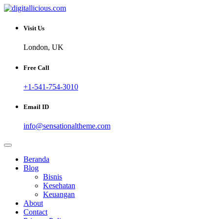
Skip
to
Sharing Digital Information
content
digitallicious.com
Visit Us
London, UK
Free Call
+1-541-754-3010
Email ID
info@sensationaltheme.com
Beranda
Blog
Bisnis
Kesehatan
Keuangan
About
Contact