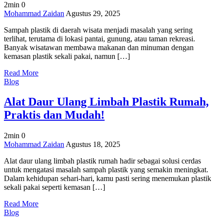
2min
0
on
Mohammad Zaidan
Agustus 29, 2025
Sampah
Sampah plastik di daerah wisata menjadi masalah yang sering
Plastik
terlihat, terutama di lokasi pantai, gunung, atau taman rekreasi.
di
Banyak wisatawan membawa makanan dan minuman dengan
Daerah
kemasan plastik sekali pakai, namun […]
Wisata
yang
Read More
Mulai
Blog
Mencemari
Alat Daur Ulang Limbah Plastik Rumah,
Praktis dan Mudah!
2min
0
on
Mohammad Zaidan
Agustus 18, 2025
Alat
Alat daur ulang limbah plastik rumah hadir sebagai solusi cerdas
Daur
untuk mengatasi masalah sampah plastik yang semakin meningkat.
Ulang
Dalam kehidupan sehari-hari, kamu pasti sering menemukan plastik
Limbah
sekali pakai seperti kemasan […]
Plastik
Rumah,
Read More
Praktis
Blog
dan