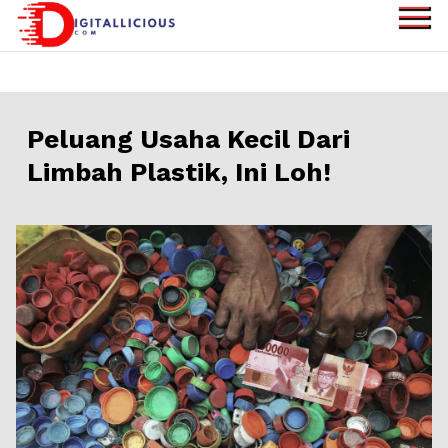
Skip
to
digitallicious.com
Sharing Digital
content
Information
Peluang Usaha Kecil Dari
Limbah Plastik, Ini Loh!