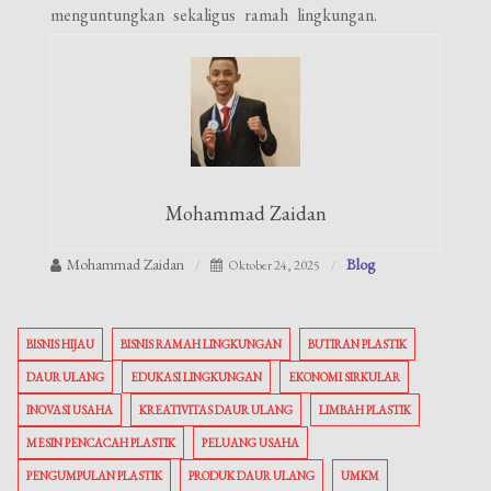
menguntungkan sekaligus ramah lingkungan.
Mohammad Zaidan
Mohammad Zaidan
Blog
Oktober 24, 2025
BISNIS HIJAU
BISNIS RAMAH LINGKUNGAN
BUTIRAN PLASTIK
DAUR ULANG
EDUKASI LINGKUNGAN
EKONOMI SIRKULAR
INOVASI USAHA
KREATIVITAS DAUR ULANG
LIMBAH PLASTIK
MESIN PENCACAH PLASTIK
PELUANG USAHA
PENGUMPULAN PLASTIK
PRODUK DAUR ULANG
UMKM