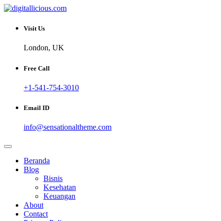
Skip
to
Sharing Digital Information
content
digitallicious.com
Visit Us
London, UK
Free Call
+1-541-754-3010
Email ID
info@sensationaltheme.com
Beranda
Blog
Bisnis
Kesehatan
Keuangan
About
Contact