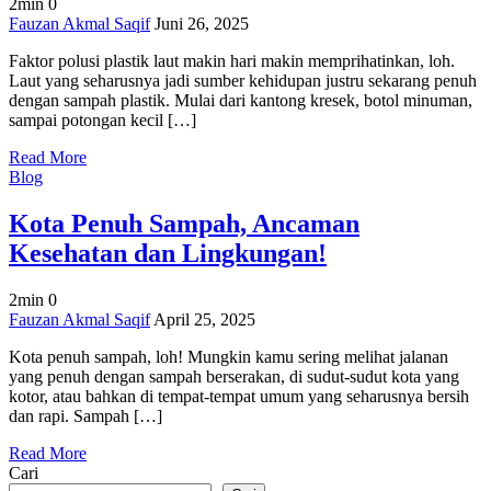
2min
0
on
Fauzan Akmal Saqif
Juni 26, 2025
Faktor
Faktor polusi plastik laut makin hari makin memprihatinkan, loh.
Polusi
Laut yang seharusnya jadi sumber kehidupan justru sekarang penuh
Plastik
dengan sampah plastik. Mulai dari kantong kresek, botol minuman,
Laut,
sampai potongan kecil […]
Harus
Tahu
Read More
dan
Blog
Cegah!
Kota Penuh Sampah, Ancaman
Kesehatan dan Lingkungan!
2min
0
on
Fauzan Akmal Saqif
April 25, 2025
Kota
Kota penuh sampah, loh! Mungkin kamu sering melihat jalanan
Penuh
yang penuh dengan sampah berserakan, di sudut-sudut kota yang
Sampah,
kotor, atau bahkan di tempat-tempat umum yang seharusnya bersih
Ancaman
dan rapi. Sampah […]
Kesehatan
dan
Read More
Lingkungan!
Cari