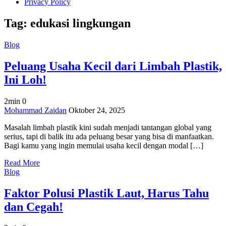
Privacy Policy
Tag:
edukasi lingkungan
Blog
Peluang Usaha Kecil dari Limbah Plastik,
Ini Loh!
2min
0
on
Mohammad Zaidan
Oktober 24, 2025
Peluang
Masalah limbah plastik kini sudah menjadi tantangan global yang
Usaha
serius, tapi di balik itu ada peluang besar yang bisa di manfaatkan.
Kecil
Bagi kamu yang ingin memulai usaha kecil dengan modal […]
dari
Limbah
Read More
Plastik,
Blog
Ini
Loh!
Faktor Polusi Plastik Laut, Harus Tahu
dan Cegah!