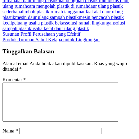
rumah
alat daur ulang plastik
alat pengolah plastik mini
bisnis daur
ulang rumah
cara mengolah plastik di rumah
daur ulang plastik
sederhana
limbah plastik rumah tangga
manfaat alat daur ulang
plastik
mesin daur ulang sampah plastik
mesin pencacah plastik
kecil
peluang usaha plastik bekas
solusi ramah lingkungan
solusi
sampah plastik
usaha kecil daur ulang plastik
Navigasi
Susunan Profil Perusahaan yang Efektif
Produk Turunan Sabut Kelapa untuk Lingkungan
pos
Tinggalkan Balasan
Alamat email Anda tidak akan dipublikasikan.
Ruas yang wajib
ditandai
*
Komentar
*
Nama
*