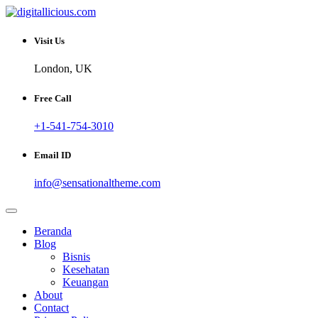
Skip
to
Sharing Digital Information
content
digitallicious.com
Visit Us
London, UK
Free Call
+1-541-754-3010
Email ID
info@sensationaltheme.com
Beranda
Blog
Bisnis
Kesehatan
Keuangan
About
Contact