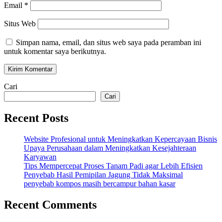
Email
*
Situs Web
Simpan nama, email, dan situs web saya pada peramban ini
untuk komentar saya berikutnya.
Cari
Cari
Recent Posts
Website Profesional untuk Meningkatkan Kepercayaan Bisnis
Upaya Perusahaan dalam Meningkatkan Kesejahteraan
Karyawan
Tips Mempercepat Proses Tanam Padi agar Lebih Efisien
Penyebab Hasil Pemipilan Jagung Tidak Maksimal
penyebab kompos masih bercampur bahan kasar
Recent Comments