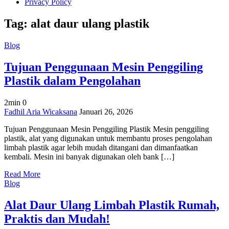
Privacy Policy
Tag:
alat daur ulang plastik
Blog
Tujuan Penggunaan Mesin Penggiling
Plastik dalam Pengolahan
2min
0
on
Fadhil Aria Wicaksana
Januari 26, 2026
Tujuan
Tujuan Penggunaan Mesin Penggiling Plastik Mesin penggiling
Penggunaan
plastik, alat yang digunakan untuk membantu proses pengolahan
Mesin
limbah plastik agar lebih mudah ditangani dan dimanfaatkan
Penggiling
kembali. Mesin ini banyak digunakan oleh bank […]
Plastik
dalam
Read More
Pengolahan
Blog
Alat Daur Ulang Limbah Plastik Rumah,
Praktis dan Mudah!