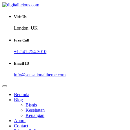
Skip
to
Sharing Digital Information
content
digitallicious.com
Visit Us
London, UK
Free Call
+1-541-754-3010
Email ID
info@sensationaltheme.com
Beranda
Blog
Bisnis
Kesehatan
Keuangan
About
Contact