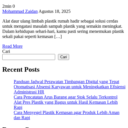
2min
0
on
Mohammad Zaidan
Agustus 18, 2025
Alat
Alat daur ulang limbah plastik rumah hadir sebagai solusi cerdas
Daur
untuk mengatasi masalah sampah plastik yang semakin meningkat.
Ulang
Dalam kehidupan sehari-hari, kamu pasti sering menemukan plastik
Limbah
sekali pakai seperti kemasan […]
Plastik
Rumah,
Read More
Praktis
Cari
dan
Mudah!
Cari
Recent Posts
Panduan Jadwal Perawatan Timbangan Digital yang Tepat
Otomatisasi Absensi Karyawan untuk Meningkatkan Efisiensi
Administrasi HR
Cara Pencatatan Arus Barang agar Stok Selalu Terkontrol
Alat Pres Plastik yang Bagus untuk Hasil Kemasan Lebih
Rapi
Cara Menyegel Plastik Kemasan agar Produk Lebih Aman
dan Rapi