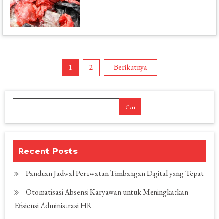
Paginasi
1
2
Berikutnya
pos
Cari
Recent Posts
Panduan Jadwal Perawatan Timbangan Digital yang Tepat
Otomatisasi Absensi Karyawan untuk Meningkatkan
Efisiensi Administrasi HR