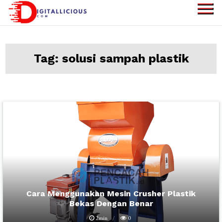
Skip
to
digitallicious.com
Sharing Digital
content
Information
Tag:
solusi sampah plastik
Blog
Cara Menggunakan Mesin Crusher Plastik
Bekas Dengan Benar
2min
0