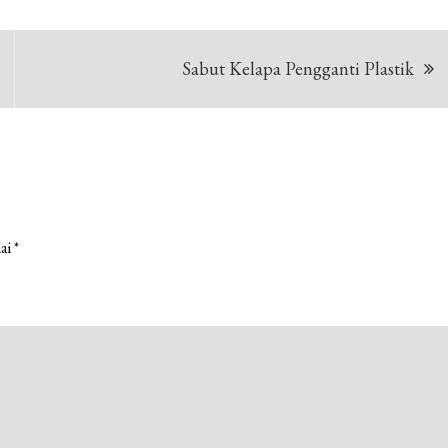
Sabut Kelapa Pengganti Plastik
dai
*