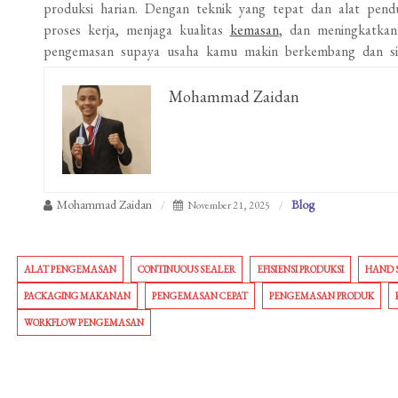
produksi harian. Dengan teknik yang tepat dan alat pen
proses kerja, menjaga kualitas
kemasan
, dan meningkatkan
pengemasan supaya usaha kamu makin berkembang dan sia
Mohammad Zaidan
Mohammad Zaidan
Blog
November 21, 2025
ALAT PENGEMASAN
CONTINUOUS SEALER
EFISIENSI PRODUKSI
HAND 
PACKAGING MAKANAN
PENGEMASAN CEPAT
PENGEMASAN PRODUK
WORKFLOW PENGEMASAN