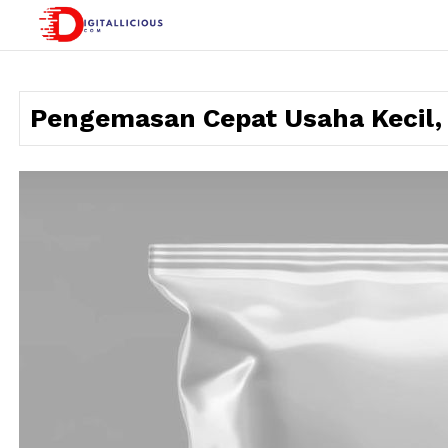
Skip
to
digitallicious.com
Sharing Digital Information
content
Pengemasan Cepat Usaha Kecil, 