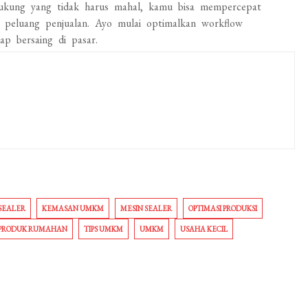
dukung yang tidak harus mahal, kamu bisa mempercepat
 peluang penjualan. Ayo mulai optimalkan workflow
p bersaing di pasar.
SEALER
KEMASAN UMKM
MESIN SEALER
OPTIMASI PRODUKSI
PRODUK RUMAHAN
TIPS UMKM
UMKM
USAHA KECIL