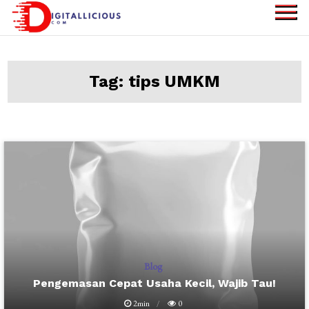
Skip
to
digitallicious.com
Sharing Digital
content
Information
Tag:
tips UMKM
Blog
Pengemasan Cepat Usaha Kecil, Wajib Tau!
2min
0