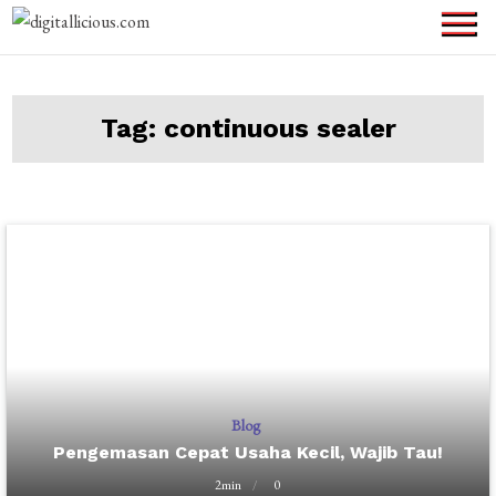
Skip
to
digitallicious.com
Sharing Digital
content
Information
Tag:
continuous sealer
Blog
Pengemasan Cepat Usaha Kecil, Wajib Tau!
2min
0