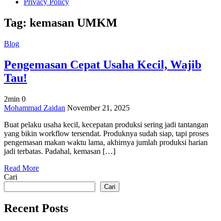
Privacy Policy
Tag:
kemasan UMKM
Blog
Pengemasan Cepat Usaha Kecil, Wajib
Tau!
2min
0
on
Mohammad Zaidan
November 21, 2025
Pengemasan
Buat pelaku usaha kecil, kecepatan produksi sering jadi tantangan
Cepat
yang bikin workflow tersendat. Produknya sudah siap, tapi proses
Usaha
pengemasan makan waktu lama, akhirnya jumlah produksi harian
Kecil,
jadi terbatas. Padahal, kemasan […]
Wajib
Tau!
Read More
Cari
Cari
Recent Posts