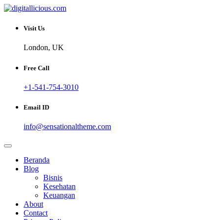
Skip
to
Sharing Digital Information
content
digitallicious.com
Visit Us
London, UK
Free Call
+1-541-754-3010
Email ID
info@sensationaltheme.com
Beranda
Blog
Bisnis
Kesehatan
Keuangan
About
Contact