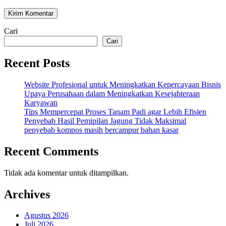
Cari
Cari
Recent Posts
Website Profesional untuk Meningkatkan Kepercayaan Bisnis
Upaya Perusahaan dalam Meningkatkan Kesejahteraan
Karyawan
Tips Mempercepat Proses Tanam Padi agar Lebih Efisien
Penyebab Hasil Pemipilan Jagung Tidak Maksimal
penyebab kompos masih bercampur bahan kasar
Recent Comments
Tidak ada komentar untuk ditampilkan.
Archives
Agustus 2026
Juli 2026