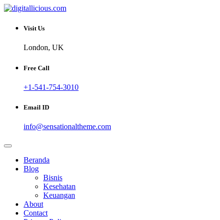
Skip
to
Sharing Digital Information
content
digitallicious.com
Visit Us
London, UK
Free Call
+1-541-754-3010
Email ID
info@sensationaltheme.com
Beranda
Blog
Bisnis
Kesehatan
Keuangan
About
Contact