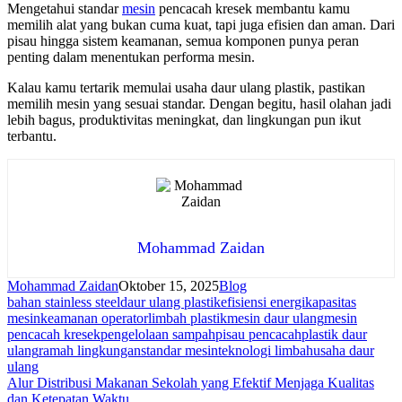
Mengetahui standar
mesin
pencacah kresek membantu kamu
memilih alat yang bukan cuma kuat, tapi juga efisien dan aman. Dari
pisau hingga sistem keamanan, semua komponen punya peran
penting dalam menentukan performa mesin.
Kalau kamu tertarik memulai usaha daur ulang plastik, pastikan
memilih mesin yang sesuai standar. Dengan begitu, hasil olahan jadi
lebih bagus, produktivitas meningkat, dan lingkungan pun ikut
terbantu.
Mohammad Zaidan
Mohammad Zaidan
Oktober 15, 2025
Blog
bahan stainless steel
daur ulang plastik
efisiensi energi
kapasitas
mesin
keamanan operator
limbah plastik
mesin daur ulang
mesin
pencacah kresek
pengelolaan sampah
pisau pencacah
plastik daur
ulang
ramah lingkungan
standar mesin
teknologi limbah
usaha daur
ulang
Navigasi
Alur Distribusi Makanan Sekolah yang Efektif Menjaga Kualitas
dan Ketepatan Waktu