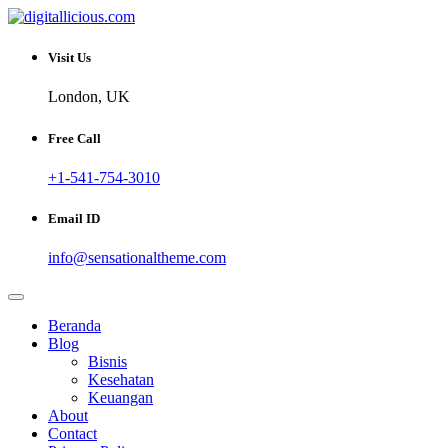
Skip
to
Sharing Digital Information
content
digitallicious.com
Visit Us
London, UK
Free Call
+1-541-754-3010
Email ID
info@sensationaltheme.com
Beranda
Blog
Bisnis
Kesehatan
Keuangan
About
Contact