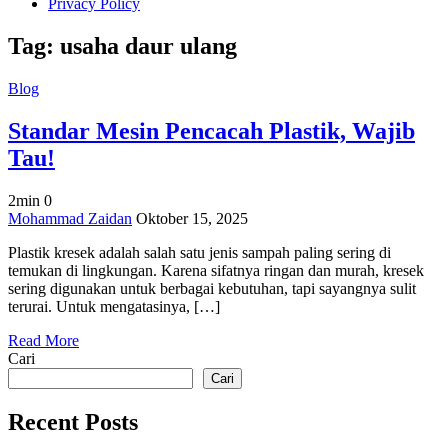
Privacy Policy
Tag:
usaha daur ulang
Blog
Standar Mesin Pencacah Plastik, Wajib
Tau!
2min
0
on
Mohammad Zaidan
Oktober 15, 2025
Standar
Plastik kresek adalah salah satu jenis sampah paling sering di
Mesin
temukan di lingkungan. Karena sifatnya ringan dan murah, kresek
Pencacah
sering digunakan untuk berbagai kebutuhan, tapi sayangnya sulit
Plastik,
terurai. Untuk mengatasinya, […]
Wajib
Tau!
Read More
Cari
Cari
Recent Posts