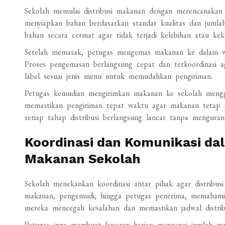
Sekolah memulai distribusi makanan dengan merencanakan 
menyiapkan bahan berdasarkan standar kualitas dan juml
bahan secara cermat agar tidak terjadi kelebihan atau kek
Setelah memasak, petugas mengemas makanan ke dalam wa
Proses pengemasan berlangsung cepat dan terkoordinasi ag
label sesuai jenis menu untuk memudahkan pengiriman.
Petugas kemudian mengirimkan makanan ke sekolah mengg
memastikan pengiriman tepat waktu agar makanan tetap se
setiap tahap distribusi berlangsung lancar tanpa mengurang
Koordinasi dan Komunikasi da
Makanan Sekolah
Sekolah menekankan koordinasi antar pihak agar distribusi
makanan, pengemudi, hingga petugas penerima, memahami
mereka mencegah kesalahan dan memastikan jadwal distribu
Petugas juga membuat laporan harian mengenai jumlah ma