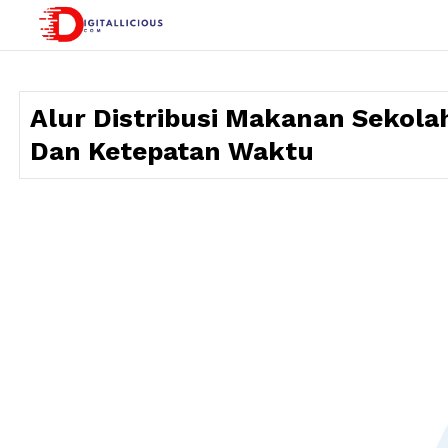
Skip
to
digitallicious.com
Sharing Digital Information
content
Alur Distribusi Makanan Sekolah
Dan Ketepatan Waktu