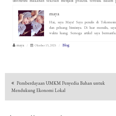
distribusi makanan sekolah menjadi praktik terbaik dalam 
maya
Hai, saya Maya! Saya penulis di Tokomesinke
dan peluang bisnisnya. Di luar menulis, 
waktu luang. Semoga artikel saya bermanfaat
maya
Blog
Oktober 13, 2025
Navigasi
Pemberdayaan UMKM Penyedia Bahan untuk
pos
Mendukung Ekonomi Lokal