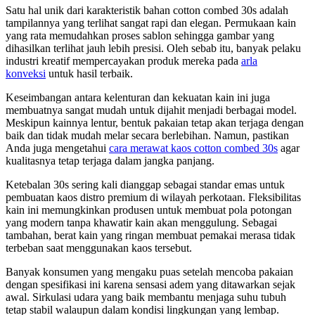
Satu hal unik dari karakteristik bahan cotton combed 30s adalah
tampilannya yang terlihat sangat rapi dan elegan. Permukaan kain
yang rata memudahkan proses sablon sehingga gambar yang
dihasilkan terlihat jauh lebih presisi. Oleh sebab itu, banyak pelaku
industri kreatif mempercayakan produk mereka pada
arla
konveksi
untuk hasil terbaik.
Keseimbangan antara kelenturan dan kekuatan kain ini juga
membuatnya sangat mudah untuk dijahit menjadi berbagai model.
Meskipun kainnya lentur, bentuk pakaian tetap akan terjaga dengan
baik dan tidak mudah melar secara berlebihan. Namun, pastikan
Anda juga mengetahui
cara merawat kaos cotton combed 30s
agar
kualitasnya tetap terjaga dalam jangka panjang.
Ketebalan 30s sering kali dianggap sebagai standar emas untuk
pembuatan kaos distro premium di wilayah perkotaan. Fleksibilitas
kain ini memungkinkan produsen untuk membuat pola potongan
yang modern tanpa khawatir kain akan menggulung. Sebagai
tambahan, berat kain yang ringan membuat pemakai merasa tidak
terbeban saat menggunakan kaos tersebut.
Banyak konsumen yang mengaku puas setelah mencoba pakaian
dengan spesifikasi ini karena sensasi adem yang ditawarkan sejak
awal. Sirkulasi udara yang baik membantu menjaga suhu tubuh
tetap stabil walaupun dalam kondisi lingkungan yang lembap.