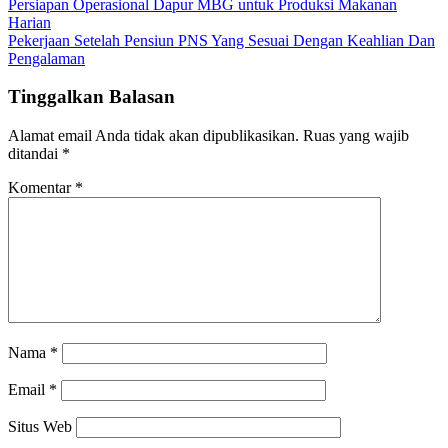
Navigasi
Persiapan Operasional Dapur MBG untuk Produksi Makanan
Harian
pos
Pekerjaan Setelah Pensiun PNS Yang Sesuai Dengan Keahlian Dan
Pengalaman
Tinggalkan Balasan
Alamat email Anda tidak akan dipublikasikan.
Ruas yang wajib
ditandai
*
Komentar
*
Nama
*
Email
*
Situs Web