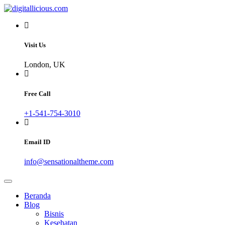
Skip
to
Sharing Digital Information
content
digitallicious.com
Visit Us
London, UK
Free Call
+1-541-754-3010
Email ID
info@sensationaltheme.com
Beranda
Blog
Bisnis
Kesehatan