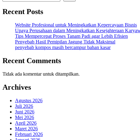
Recent Posts
Website Profesional untuk Meningkatkan Kepercayaan Bisnis
Upaya Perusahaan dalam Meningkatkan Kesejahteraan Karya
Tips Mempercepat Proses Tanam Padi agar Lebih Efisien
Penyebab Hasil Pemipilan Jagung Tidak Maksimal
penyebab kompos masih bercampur bahan kasar
Recent Comments
Tidak ada komentar untuk ditampilkan.
Archives
Agustus 2026
Juli 2026
Juni 2026
Mei 2026
April 2026
Maret 2026
Februari 2026
Januari 2026