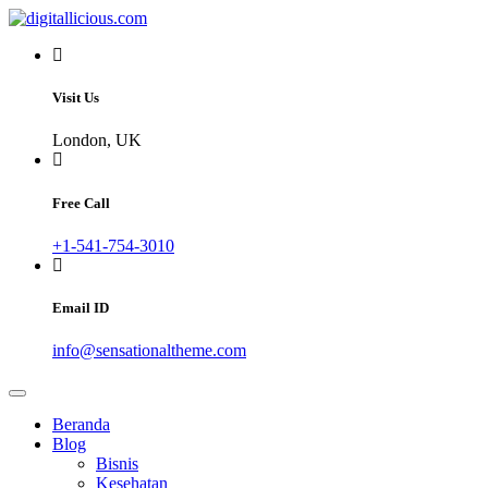
Skip
to
Sharing Digital Information
content
digitallicious.com
Visit Us
London, UK
Free Call
+1-541-754-3010
Email ID
info@sensationaltheme.com
Beranda
Blog
Bisnis
Kesehatan