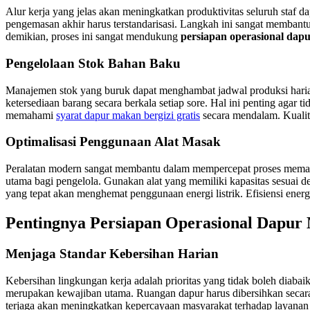
Alur kerja yang jelas akan meningkatkan produktivitas seluruh staf 
pengemasan akhir harus terstandarisasi. Langkah ini sangat membantu 
demikian, proses ini sangat mendukung
persiapan operasional da
Pengelolaan Stok Bahan Baku
Manajemen stok yang buruk dapat menghambat jadwal produksi haria
ketersediaan barang secara berkala setiap sore. Hal ini penting agar
memahami
syarat dapur makan bergizi gratis
secara mendalam. Kualita
Optimalisasi Penggunaan Alat Masak
Peralatan modern sangat membantu dalam mempercepat proses memasak 
utama bagi pengelola. Gunakan alat yang memiliki kapasitas sesuai 
yang tepat akan menghemat penggunaan energi listrik. Efisiensi energ
Pentingnya Persiapan Operasional Dapur
Menjaga Standar Kebersihan Harian
Kebersihan lingkungan kerja adalah prioritas yang tidak boleh diabaik
merupakan kewajiban utama. Ruangan dapur harus dibersihkan secara
terjaga akan meningkatkan kepercayaan masyarakat terhadap layanan