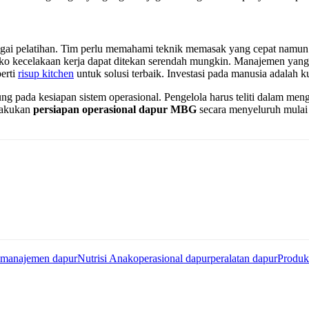
agai pelatihan. Tim perlu memahami teknik memasak yang cepat namun 
risiko kecelakaan kerja dapat ditekan serendah mungkin. Manajemen y
perti
risup kitchen
untuk solusi terbaik. Investasi pada manusia adalah k
pada kesiapan sistem operasional. Pengelola harus teliti dalam menga
 lakukan
persiapan operasional dapur MBG
secara menyeluruh mulai 
manajemen dapur
Nutrisi Anak
operasional dapur
peralatan dapur
Produk