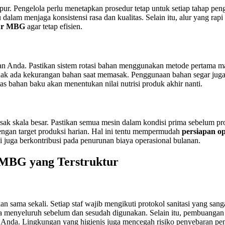
dapur. Pengelola perlu menetapkan prosedur tetap untuk setiap tahap p
dalam menjaga konsistensi rasa dan kualitas. Selain itu, alur yang rap
pur MBG
agar tetap efisien.
n Anda. Pastikan sistem rotasi bahan menggunakan metode pertama ma
 tidak ada kekurangan bahan saat memasak. Penggunaan bahan segar juga
s bahan baku akan menentukan nilai nutrisi produk akhir nanti.
skala besar. Pastikan semua mesin dalam kondisi prima sebelum produ
dengan target produksi harian. Hal ini tentu mempermudah
persiapan o
i juga berkontribusi pada penurunan biaya operasional bulanan.
 MBG yang Terstruktur
an sama sekali. Setiap staf wajib mengikuti protokol sanitasi yang sanga
 menyeluruh sebelum dan sesudah digunakan. Selain itu, pembuangan 
 Anda. Lingkungan yang higienis juga mencegah risiko penyebaran pe