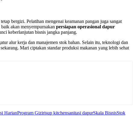
tetap bergizi. Pelatihan mengenai keamanan pangan juga sangat
ang baik akan menyempurnakan
persiapan operasional dapur
unci keberlanjutan bisnis jangka panjang.
tur alur kerja dan manajemen stok bahan. Selain itu, teknologi dan
sekarang. Mari ciptakan standar produksi makanan yang lebih sehat
si Harian
Program Gizi
risup kitchen
sanitasi dapur
Skala Bisnis
Stok