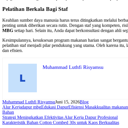
Pelatihan Berkala Bagi Staf
Keahlian sumber daya manusia harus terus ditingkatkan melalui berb
penting untuk diberikan secara rutin. Dengan staf yang kompeten, 
MBG
setiap hari. Selain itu, Anda dapat berkonsultasi dengan ahli se
Kesimpulannya, kesuksesan program makanan harian sangat bergantung 
pelatihan staf menjadi pilar pendukung yang utama. Oleh karena itu,
dan efisien.
Muhammad Luthfi Risyamsu
Muhammad Luthfi Risyamsu
Juni 15, 2026
Blog
Alur Kerja
dapur mbg
Edukasi Dapur
Efisiensi Masak
kualitas makanan
Bahan
Navigasi
Strategi Meningkatkan Efektivitas Alur Kerja Dapur Profesional
Karakteristik Bahan Cotton Combed 30s untuk Kaos Berkualitas
pos