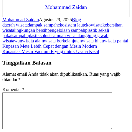
Mohammad Zaidan
Mohammad Zaidan
Agustus 29, 2025
Blog
daerah wisata
dampak sampah
ekosistem laut
ekowisata
kebersihan
wisata
lingkungan bersih
pengelolaan sampah
plastik sekali
pakai
sampah plastik
solusi sampah wisata
tanggung jawab
wisatawan
wisata alam
wisata berkelanjutan
wisata hijau
wisata pantai
Navigasi
Kupasan Mete Lebih Cepat dengan Mesin Modern
Kapasitas Mesin Vacuum Frying untuk Usaha Kecil
pos
Tinggalkan Balasan
Alamat email Anda tidak akan dipublikasikan.
Ruas yang wajib
ditandai
*
Komentar
*