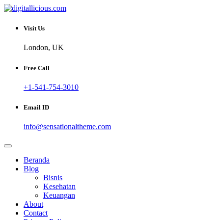
Skip
to
Sharing Digital Information
content
digitallicious.com
Visit Us
London, UK
Free Call
+1-541-754-3010
Email ID
info@sensationaltheme.com
Beranda
Blog
Bisnis
Kesehatan
Keuangan
About
Contact