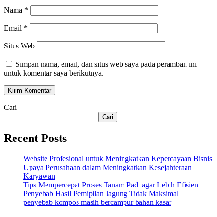
Nama
*
Email
*
Situs Web
Simpan nama, email, dan situs web saya pada peramban ini
untuk komentar saya berikutnya.
Cari
Cari
Recent Posts
Website Profesional untuk Meningkatkan Kepercayaan Bisnis
Upaya Perusahaan dalam Meningkatkan Kesejahteraan
Karyawan
Tips Mempercepat Proses Tanam Padi agar Lebih Efisien
Penyebab Hasil Pemipilan Jagung Tidak Maksimal
penyebab kompos masih bercampur bahan kasar