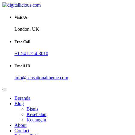
Skip
to
Sharing Digital Information
content
digitallicious.com
Visit Us
London, UK
Free Call
+1-541-754-3010
Email ID
info@sensationaltheme.com
Beranda
Blog
Bisnis
Kesehatan
Keuangan
About
Contact