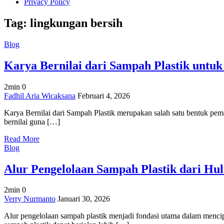
Privacy Policy
Tag:
lingkungan bersih
Blog
Karya Bernilai dari Sampah Plastik untu
2min
0
on
Fadhil Aria Wicaksana
Februari 4, 2026
Karya
Karya Bernilai dari Sampah Plastik merupakan salah satu bentuk pema
Bernilai
bernilai guna […]
dari
Sampah
Read More
Plastik
Blog
untuk
Lingkungan
Alur Pengelolaan Sampah Plastik dari Hul
Berkelanjutan
2min
0
on
Verry Nurmanto
Januari 30, 2026
Alur
Alur pengelolaan sampah plastik menjadi fondasi utama dalam mencip
Pengelolaan