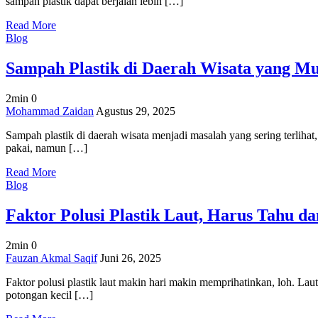
sampah plastik dapat berjalan lebih […]
Sampah
Plastik
Read More
dari
Blog
Hulu
ke
Sampah Plastik di Daerah Wisata yang M
Hilir
2min
0
on
Mohammad Zaidan
Agustus 29, 2025
Sampah
Sampah plastik di daerah wisata menjadi masalah yang sering terlih
Plastik
pakai, namun […]
di
Daerah
Read More
Wisata
Blog
yang
Mulai
Faktor Polusi Plastik Laut, Harus Tahu d
Mencemari
2min
0
on
Fauzan Akmal Saqif
Juni 26, 2025
Faktor
Faktor polusi plastik laut makin hari makin memprihatinkan, loh. La
Polusi
potongan kecil […]
Plastik
Laut,