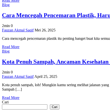
Read More
Harus
Blog
Tahu
dan
Cara Mencegah Pencemaran Plastik, Haru
Cegah!
2min
0
on
Fauzan Akmal Saqif
Mei 26, 2025
Cara
Cara mencegah pencemaran plastik itu penting banget buat kita semua,
Mencegah
Pencemaran
Read More
Plastik,
Blog
Harus
Coba!
Kota Penuh Sampah, Ancaman Kesehatan 
2min
0
on
Fauzan Akmal Saqif
April 25, 2025
Kota
Kota penuh sampah, loh! Mungkin kamu sering melihat jalanan yang p
Penuh
Sampah […]
Sampah,
Ancaman
Read More
Kesehatan
Cari
dan
Lingkungan!
Cari