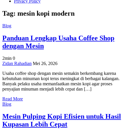
Privacy Policy
Tag:
mesin kopi modern
Blog
Panduan Lengkap Usaha Coffee Shop
dengan Mesin
2min
0
on
Zidan Rahadian
Mei 26, 2026
Panduan
Usaha coffee shop dengan mesin semakin berkembang karena
Lengkap
kebutuhan minuman kopi terus meningkat di berbagai kalangan.
Usaha
Banyak pelaku usaha memanfaatkan mesin kopi agar proses
Coffee
penyajian minuman menjadi lebih cepat dan […]
Shop
dengan
Read More
Mesin
Blog
Mesin Pulping Kopi Efisien untuk Hasil
Kupasan Lebih Cepat