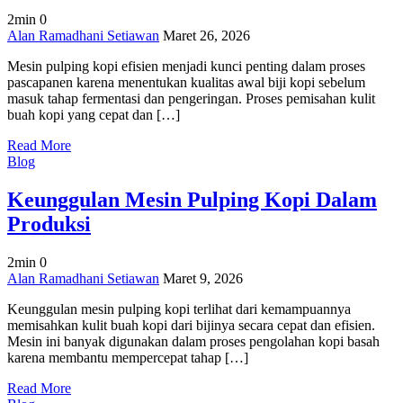
2min
0
on
Alan Ramadhani Setiawan
Maret 26, 2026
Mesin
Mesin pulping kopi efisien menjadi kunci penting dalam proses
Pulping
pascapanen karena menentukan kualitas awal biji kopi sebelum
Kopi
masuk tahap fermentasi dan pengeringan. Proses pemisahan kulit
Efisien
buah kopi yang cepat dan […]
untuk
Hasil
Read More
Kupasan
Blog
Lebih
Cepat
Keunggulan Mesin Pulping Kopi Dalam
Produksi
2min
0
on
Alan Ramadhani Setiawan
Maret 9, 2026
Keunggulan
Keunggulan mesin pulping kopi terlihat dari kemampuannya
Mesin
memisahkan kulit buah kopi dari bijinya secara cepat dan efisien.
Pulping
Mesin ini banyak digunakan dalam proses pengolahan kopi basah
Kopi
karena membantu mempercepat tahap […]
Dalam
Produksi
Read More