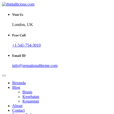
Skip
to
Sharing Digital Information
content
digitallicious.com
Visit Us
London, UK
Free Call
+1-541-754-3010
Email ID
info@sensationaltheme.com
Beranda
Blog
Bisnis
Kesehatan
Keuangan
About
Contact