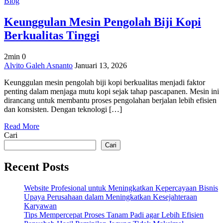
Blog
Keunggulan Mesin Pengolah Biji Kopi
Berkualitas Tinggi
2min
0
on
Alvito Galeh Asnanto
Januari 13, 2026
Keunggulan
Keunggulan mesin pengolah biji kopi berkualitas menjadi faktor
Mesin
penting dalam menjaga mutu kopi sejak tahap pascapanen. Mesin ini
Pengolah
dirancang untuk membantu proses pengolahan berjalan lebih efisien
Biji
dan konsisten. Dengan teknologi […]
Kopi
Berkualitas
Read More
Tinggi
Cari
Cari
Recent Posts
Website Profesional untuk Meningkatkan Kepercayaan Bisnis
Upaya Perusahaan dalam Meningkatkan Kesejahteraan
Karyawan
Tips Mempercepat Proses Tanam Padi agar Lebih Efisien