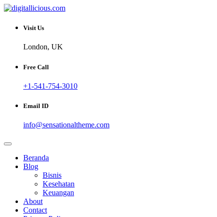
Skip
to
Sharing Digital Information
content
digitallicious.com
Visit Us
London, UK
Free Call
+1-541-754-3010
Email ID
info@sensationaltheme.com
Beranda
Blog
Bisnis
Kesehatan
Keuangan
About
Contact