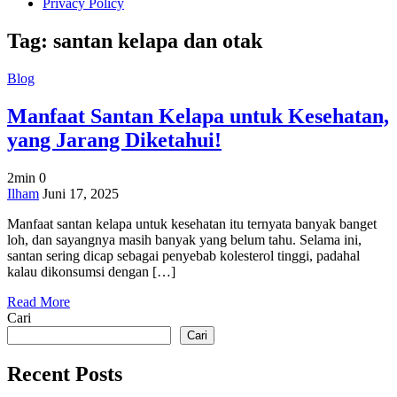
Privacy Policy
Tag:
santan kelapa dan otak
Blog
Manfaat Santan Kelapa untuk Kesehatan,
yang Jarang Diketahui!
2min
0
on
Ilham
Juni 17, 2025
Manfaat
Manfaat santan kelapa untuk kesehatan itu ternyata banyak banget
Santan
loh, dan sayangnya masih banyak yang belum tahu. Selama ini,
Kelapa
santan sering dicap sebagai penyebab kolesterol tinggi, padahal
untuk
kalau dikonsumsi dengan […]
Kesehatan,
yang
Read More
Jarang
Cari
Diketahui!
Cari
Recent Posts