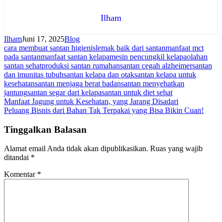
Ilham
Ilham
Juni 17, 2025
Blog
cara membuat santan higienis
lemak baik dari santan
manfaat mct
pada santan
manfaat santan kelapa
mesin pencungkil kelapa
olahan
santan sehat
produksi santan rumahan
santan cegah alzheimer
santan
dan imunitas tubuh
santan kelapa dan otak
santan kelapa untuk
kesehatan
santan menjaga berat badan
santan menyehatkan
jantung
santan segar dari kelapa
santan untuk diet sehat
Navigasi
Manfaat Jagung untuk Kesehatan, yang Jarang Disadari
Peluang Bisnis dari Bahan Tak Terpakai yang Bisa Bikin Cuan!
pos
Tinggalkan Balasan
Alamat email Anda tidak akan dipublikasikan.
Ruas yang wajib
ditandai
*
Komentar
*