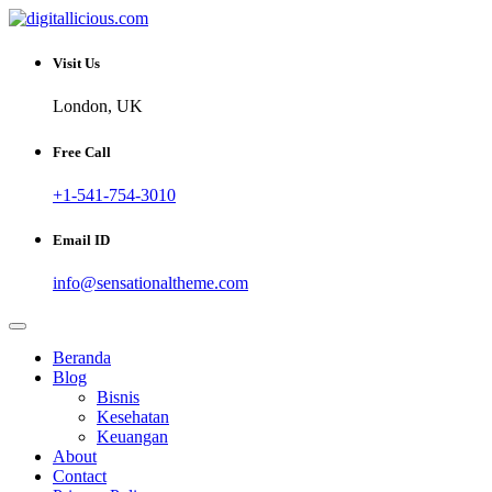
Skip
to
Sharing Digital Information
content
digitallicious.com
Visit Us
London, UK
Free Call
+1-541-754-3010
Email ID
info@sensationaltheme.com
Beranda
Blog
Bisnis
Kesehatan
Keuangan
About
Contact