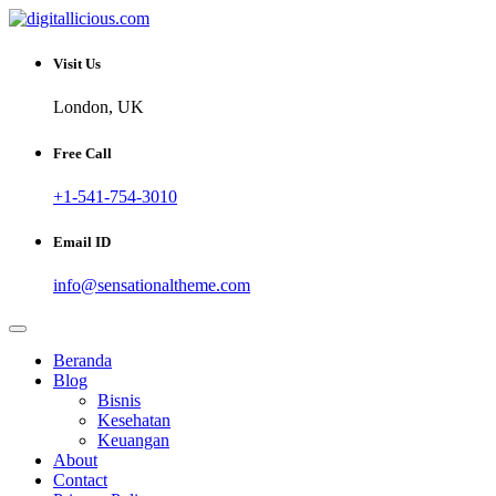
Skip
to
Sharing Digital Information
content
digitallicious.com
Visit Us
London, UK
Free Call
+1-541-754-3010
Email ID
info@sensationaltheme.com
Beranda
Blog
Bisnis
Kesehatan
Keuangan
About
Contact