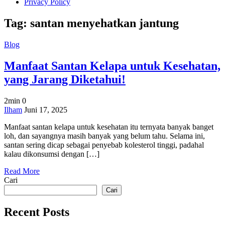
Privacy Policy
Tag:
santan menyehatkan jantung
Blog
Manfaat Santan Kelapa untuk Kesehatan,
yang Jarang Diketahui!
2min
0
on
Ilham
Juni 17, 2025
Manfaat
Manfaat santan kelapa untuk kesehatan itu ternyata banyak banget
Santan
loh, dan sayangnya masih banyak yang belum tahu. Selama ini,
Kelapa
santan sering dicap sebagai penyebab kolesterol tinggi, padahal
untuk
kalau dikonsumsi dengan […]
Kesehatan,
yang
Read More
Jarang
Cari
Diketahui!
Cari
Recent Posts