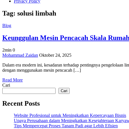
Privacy Policy
Tag:
solusi limbah
Blog
Keunggulan Mesin Pencacah Skala Rumah
2min
0
on
Mohammad Zaidan
Oktober 24, 2025
Keunggulan
Dalam era modern ini, kesadaran terhadap pentingnya pengelolaan li
Mesin
dengan menggunakan mesin pencacah […]
Pencacah
Skala
Read More
Rumahan,
Cari
Banyak
Banget!
Cari
Recent Posts
Website Profesional untuk Meningkatkan Kepercayaan Bisnis
Upaya Perusahaan dalam Meningkatkan Kesejahteraan Karya
Tips Mempercepat Proses Tanam Padi agar Lebih Efisien