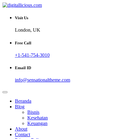
Skip
to
Sharing Digital Information
content
digitallicious.com
Visit Us
London, UK
Free Call
+1-541-754-3010
Email ID
info@sensationaltheme.com
Beranda
Blog
Bisnis
Kesehatan
Keuangan
About
Contact