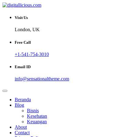
Skip
to
Sharing Digital Information
content
digitallicious.com
Visit Us
London, UK
Free Call
+1-541-754-3010
Email ID
info@sensationaltheme.com
Beranda
Blog
Bisnis
Kesehatan
Keuangan
About
Contact