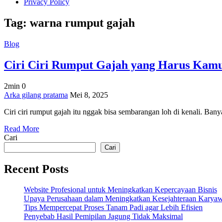
Privacy Policy
Tag:
warna rumput gajah
Blog
Ciri Ciri Rumput Gajah yang Harus Kam
2min
0
on
Arka gilang pratama
Mei 8, 2025
Ciri
Ciri ciri rumput gajah itu nggak bisa sembarangan loh di kenali. Ban
Ciri
Rumput
Read More
Gajah
Cari
yang
Harus
Cari
Kamu
Tahu
Recent Posts
Website Profesional untuk Meningkatkan Kepercayaan Bisnis
Upaya Perusahaan dalam Meningkatkan Kesejahteraan Karya
Tips Mempercepat Proses Tanam Padi agar Lebih Efisien
Penyebab Hasil Pemipilan Jagung Tidak Maksimal