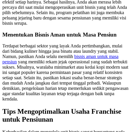
efektif setiap harinya. Sebagai hasilnya, Anda akan merasa lebih
percaya diri saat mulai mengoperasikan unit bisnis yang telah Anda
pilih sebelumnya. Selain itu, program pelatihan ini juga membuka
peluang jejaring baru dengan sesama pensiunan yang memiliki visi
bisnis serupa.
Menentukan Bisnis Aman untuk Masa Pensiun
Terdapat berbagai sektor yang layak Anda pertimbangkan, mulai
dari bidang kuliner hingga jasa binatu atau laundry yang stabil.
Namun, pastikan Anda selalu memilih
bisnis aman untuk masa
pensiun
yang memiliki rekam jejak operasional yang sudah terbukti
sukses. Misalnya, waralaba minimarket atau kedai kopi modern saat
ini sangat populer karena permintaan pasar yang relatif konsisten
setiap saat. Selain itu, pastikan lokasi usaha benar-benar strategis
dan mudah Anda jangkau dari tempat tinggal pribadi. Walaupun
demikian, pengelolaan harian tetap memerlukan sedikit pengawasan
agar standar kualitas layanan tetap terjaga dengan baik tanpa
kendala.
Tips Mengoptimalkan Usaha Franchise
untuk Pensiunan
Keberhasilan dalam mengelola unit bisnis sangat bergantung pada