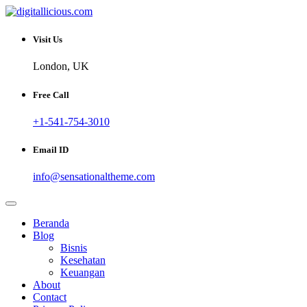
Skip
to
Sharing Digital Information
content
digitallicious.com
Visit Us
London, UK
Free Call
+1-541-754-3010
Email ID
info@sensationaltheme.com
Beranda
Blog
Bisnis
Kesehatan
Keuangan
About
Contact