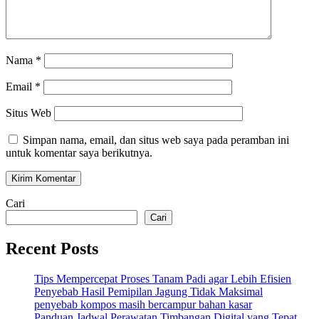
Nama
*
Email
*
Situs Web
Simpan nama, email, dan situs web saya pada peramban ini
untuk komentar saya berikutnya.
Cari
Cari
Recent Posts
Tips Mempercepat Proses Tanam Padi agar Lebih Efisien
Penyebab Hasil Pemipilan Jagung Tidak Maksimal
penyebab kompos masih bercampur bahan kasar
Panduan Jadwal Perawatan Timbangan Digital yang Tepat