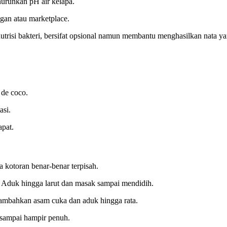
nurunkan pH air kelapa.
ngan atau marketplace.
trisi bakteri, bersifat opsional namun membantu menghasilkan nata yan
 de coco.
asi.
apat.
 kotoran benar-benar terpisah.
. Aduk hingga larut dan masak sampai mendidih.
tambahkan asam cuka dan aduk hingga rata.
 sampai hampir penuh.