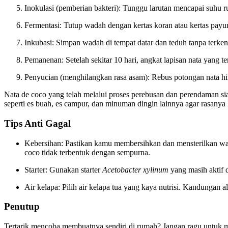
Inokulasi (pemberian bakteri): Tunggu larutan mencapai suhu ru
Fermentasi: Tutup wadah dengan kertas koran atau kertas payun
Inkubasi: Simpan wadah di tempat datar dan teduh tanpa terkena
Pemanenan: Setelah sekitar 10 hari, angkat lapisan nata yang ter
Penyucian (menghilangkan rasa asam): Rebus potongan nata hin
Nata de coco yang telah melalui proses perebusan dan perendaman s
seperti es buah, es campur, dan minuman dingin lainnya agar rasanya
Tips Anti Gagal
Kebersihan: Pastikan kamu membersihkan dan mensterilkan wad
coco tidak terbentuk dengan sempurna.
Starter: Gunakan starter
Acetobacter xylinum
yang masih aktif 
Air kelapa: Pilih air kelapa tua yang kaya nutrisi. Kandungan
Penutup
Tertarik mencoba membuatnya sendiri di rumah? Jangan ragu untuk 