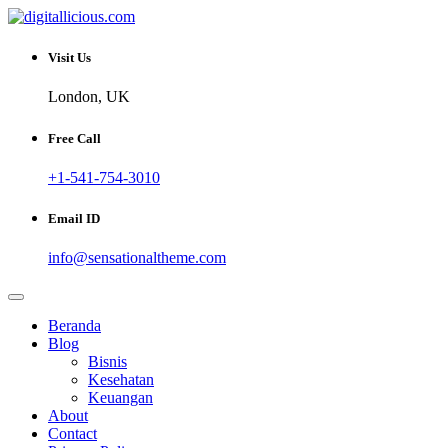
Skip
to
Sharing Digital Information
content
digitallicious.com
Visit Us
London, UK
Free Call
+1-541-754-3010
Email ID
info@sensationaltheme.com
Beranda
Blog
Bisnis
Kesehatan
Keuangan
About
Contact