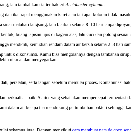
ang, lalu tambahkan starter bakteri
Acetobacter xylinum
.
g dan ikat rapat menggunakan karet atau tali agar kotoran tidak masuk 
 sinar matahari langsung, lalu biarkan selama 8–10 hari tanpa digoyan
bentuk, buang lapisan tipis di bagian atas, lalu cuci dan potong sesuai 
gga mendidih, kemudian rendam dalam air bersih selama 2–3 hari samb
iap untuk dikonsumsi. Kamu bisa mengolahnya dengan tambahan sirup a
 lebih nikmat dan menyegarkan.
ah, peralatan, serta tangan sebelum memulai proses. Kontaminasi bak
dan berkualitas baik. Starter yang sehat akan mempercepat fermentasi 
 alami dalam air kelapa tua mendukung pertumbuhan bakteri sehingga k
mulai sekarang juga. Dengan mengikuti
cara membuat nata de coco send