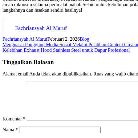
aman dikonsumsi tanpa perlu alat mahal. Selain untuk kebutuhan prib
langkahnya dan rasakan sendiri hasilnya!
Fachriansyah Al Maruf
Fachriansyah Al Maruf
Februari 2, 2026
Blog
Navigasi
Menguasai Panggung Media Sosial Melalui Pelatihan Content Creator
Kelebihan Exhaust Hood Stainless Steel untuk Dapur Profesional
pos
Tinggalkan Balasan
Alamat email Anda tidak akan dipublikasikan.
Ruas yang wajib ditan
Komentar
*
Nama
*