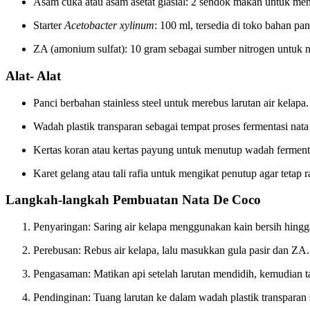
Asam cuka atau asam asetat glasial: 2 sendok makan untuk me
Starter
Acetobacter xylinum
: 100 ml, tersedia di toko bahan pa
ZA (amonium sulfat): 10 gram sebagai sumber nitrogen untuk nu
Alat- Alat
Panci berbahan stainless steel untuk merebus larutan air kelapa.
Wadah plastik transparan sebagai tempat proses fermentasi nata
Kertas koran atau kertas payung untuk menutup wadah ferment
Karet gelang atau tali rafia untuk mengikat penutup agar tetap r
Langkah-langkah Pembuatan Nata De Coco
Penyaringan: Saring air kelapa menggunakan kain bersih hingga
Perebusan: Rebus air kelapa, lalu masukkan gula pasir dan ZA
Pengasaman: Matikan api setelah larutan mendidih, kemudian 
Pendinginan: Tuang larutan ke dalam wadah plastik transparan