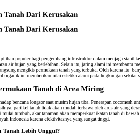
 Tanah Dari Kerusakan
 Tanah Dari Kerusakan
ihan populer bagi pengembang infrastruktur dalam menjaga stabilitas
ran air hujan yang berlebihan. Selain itu, jaring alami ini membantu m
langsung mengikis permukaan tanah yang terbuka. Oleh karena itu, bany
l organik ini memberikan nilai estetika alami pada lingkungan sekitar s
ermukaan Tanah di Area Miring
hadap bencana longsor saat musim hujan tiba. Penerapan cocomesh unt
silnya, partikel tanah tidak akan mudah terbawa oleh arus air yang der
mulai tumbuh, akar tanaman akan memperkuat ikatan tanah di bawah jari
yah Indonesia karena efektivitasnya yang sangat tinggi.
 Tanah Lebih Unggul?