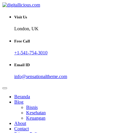
Skip
to
Sharing Digital Information
content
digitallicious.com
Visit Us
London, UK
Free Call
+1-541-754-3010
Email ID
info@sensationaltheme.com
Beranda
Blog
Bisnis
Kesehatan
Keuangan
About
Contact