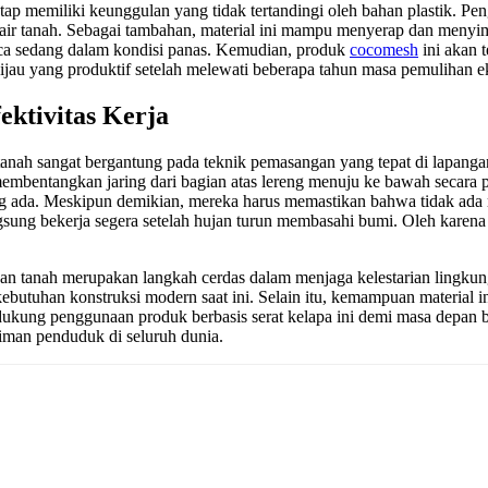
 tetap memiliki keunggulan yang tidak tertandingi oleh bahan plastik.
air tanah. Sebagai tambahan, material ini mampu menyerap dan menyim
aca sedang dalam kondisi panas. Kemudian, produk
cocomesh
ini akan 
hijau yang produktif setelah melewati beberapa tahun masa pemulihan e
ktivitas Kerja
ah sangat bergantung pada teknik pemasangan yang tepat di lapangan.
bentangkan jaring dari bagian atas lereng menuju ke bawah secara pe
 ada. Meskipun demikian, mereka harus memastikan bahwa tidak ada ron
ung bekerja segera setelah hujan turun membasahi bumi. Oleh karena it
 tanah merupakan langkah cerdas dalam menjaga kelestarian lingkun
 kebutuhan konstruksi modern saat ini. Selain itu, kemampuan materia
endukung penggunaan produk berbasis serat kelapa ini demi masa depan
man penduduk di seluruh dunia.