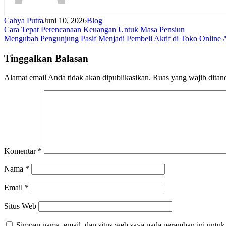
Cahya Putra
Juni 10, 2026
Blog
Navigasi
Cara Tepat Perencanaan Keuangan Untuk Masa Pensiun
Mengubah Pengunjung Pasif Menjadi Pembeli Aktif di Toko Online
pos
Tinggalkan Balasan
Alamat email Anda tidak akan dipublikasikan.
Ruas yang wajib ditan
Komentar
*
Nama
*
Email
*
Situs Web
Simpan nama, email, dan situs web saya pada peramban ini untuk