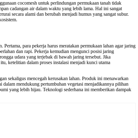
 Penggunaan cocomesh untuk perlindungan permukaan tanah tidak
pan cadangan air dalam waktu yang lebih lama. Hal ini sangat
terurai secara alami dan berubah menjadi humus yang sangat subur.
kosistem.
 Pertama, para pekerja harus meratakan permukaan lahan agar jaring
rlahan dan rapi. Pekerja kemudian mengunci posisi jaring
gga udara yang terjebak di bawah jaring tersebut. Jika
u, ketelitian dalam proses instalasi menjadi kunci utama
gan sekaligus mencegah kerusakan lahan. Produk ini menawarkan
l ini dalam mendukung pertumbuhan vegetasi menjadikannya pilihan
 bumi yang lebih hijau. Teknologi sederhana ini memberikan dampak