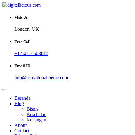
Skip
to
Sharing Digital Information
content
digitallicious.com
Visit Us
London, UK
Free Call
+1-541-754-3010
Email ID
info@sensationaltheme.com
Beranda
Blog
Bisnis
Kesehatan
Keuangan
About
Contact