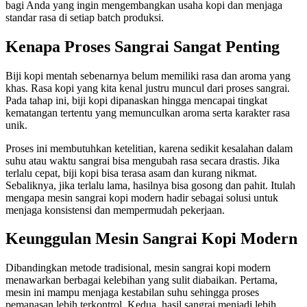
bagi Anda yang ingin mengembangkan usaha kopi dan menjaga
standar rasa di setiap batch produksi.
Kenapa Proses Sangrai Sangat Penting
Biji kopi mentah sebenarnya belum memiliki rasa dan aroma yang
khas. Rasa kopi yang kita kenal justru muncul dari proses sangrai.
Pada tahap ini, biji kopi dipanaskan hingga mencapai tingkat
kematangan tertentu yang memunculkan aroma serta karakter rasa
unik.
Proses ini membutuhkan ketelitian, karena sedikit kesalahan dalam
suhu atau waktu sangrai bisa mengubah rasa secara drastis. Jika
terlalu cepat, biji kopi bisa terasa asam dan kurang nikmat.
Sebaliknya, jika terlalu lama, hasilnya bisa gosong dan pahit. Itulah
mengapa mesin sangrai kopi modern hadir sebagai solusi untuk
menjaga konsistensi dan mempermudah pekerjaan.
Keunggulan Mesin Sangrai Kopi Modern
Dibandingkan metode tradisional, mesin sangrai kopi modern
menawarkan berbagai kelebihan yang sulit diabaikan. Pertama,
mesin ini mampu menjaga kestabilan suhu sehingga proses
pemanasan lebih terkontrol. Kedua, hasil sangrai menjadi lebih