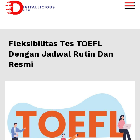
Skip
to
digitallicious.com
Sharing Digital
content
Information
Fleksibilitas Tes TOEFL
Dengan Jadwal Rutin Dan
Resmi