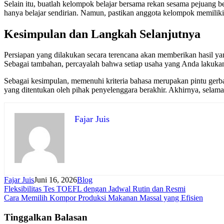
Selain itu, buatlah kelompok belajar bersama rekan sesama pejuang b
hanya belajar sendirian. Namun, pastikan anggota kelompok memiliki
Kesimpulan dan Langkah Selanjutnya
Persiapan yang dilakukan secara terencana akan memberikan hasil yan
Sebagai tambahan, percayalah bahwa setiap usaha yang Anda lakuka
Sebagai kesimpulan, memenuhi kriteria bahasa merupakan pintu ger
yang ditentukan oleh pihak penyelenggara berakhir. Akhirnya, selama
Fajar Juis
Fajar Juis
Juni 16, 2026
Blog
Navigasi
Fleksibilitas Tes TOEFL dengan Jadwal Rutin dan Resmi
Cara Memilih Kompor Produksi Makanan Massal yang Efisien
pos
Tinggalkan Balasan