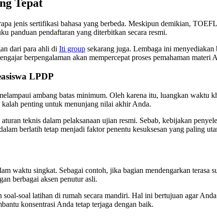
ang Tepat
rapa jenis sertifikasi bahasa yang berbeda. Meskipun demikian, TO
u panduan pendaftaran yang diterbitkan secara resmi.
n dari para ahli di
Iti group
sekarang juga. Lembaga ini menyediakan 
 pengajar berpengalaman akan mempercepat proses pemahaman materi 
easiswa LPDP
 melampaui ambang batas minimum. Oleh karena itu, luangkan waktu k
ak kalah penting untuk menunjang nilai akhir Anda.
 aturan teknis dalam pelaksanaan ujian resmi. Sebab, kebijakan peny
dalam berlatih tetap menjadi faktor penentu kesuksesan yang paling ut
lam waktu singkat. Sebagai contoh, jika bagian mendengarkan terasa s
gan berbagai aksen penutur asli.
al-soal latihan di rumah secara mandiri. Hal ini bertujuan agar Anda
antu konsentrasi Anda tetap terjaga dengan baik.