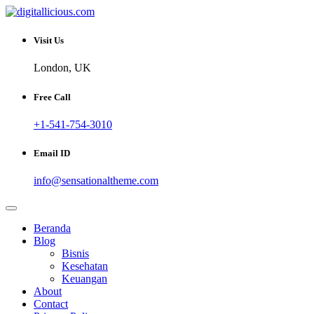
Skip
to
Sharing Digital Information
content
digitallicious.com
Visit Us
London, UK
Free Call
+1-541-754-3010
Email ID
info@sensationaltheme.com
Beranda
Blog
Bisnis
Kesehatan
Keuangan
About
Contact