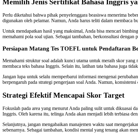
Memilih Jenis Sertifikat Bahasa Inggris y
Perlu diketahui bahwa pihak penyelenggara beasiswa menerima bebe
digunakan oleh pelamar. Namun, Anda harus teliti dalam membaca buk
Untuk mendapatkan hasil yang maksimal, Anda bisa mencari bimbinga
memahami pola soal ujian. Sebagai tambahan, berkonsultasi dengan
Persiapan Matang Tes TOEFL untuk Pendaftaran B
Memahami struktur soal adalah kunci utama untuk meraih skor yang
membaca teks bahasa Inggris. Selain itu, latihan tata bahasa juga tid
Jangan lupa untuk selalu memperbarui informasi mengenai perubahan
berpengaruh pada strategi pengerjaan soal Anda. Namun, konsistensi 
Strategi Efektif Mencapai Skor Target
Fokuslah pada area yang menurut Anda paling sulit untuk dikuasai da
Inggris. Oleh karena itu, telinga Anda akan menjadi lebih terbiasa den
Selanjutnya, jangan mengabaikan manajemen waktu saat mengerjakan so
sebenarnya. Sebagai tambahan, kondisi mental yang tenang akan memb