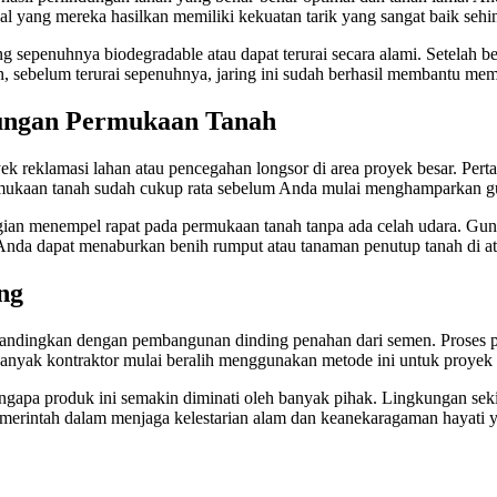
rial yang mereka hasilkan memiliki kekuatan tarik yang sangat baik se
ng sepenuhnya biodegradable atau dapat terurai secara alami. Setelah
sebelum terurai sepenuhnya, jaring ini sudah berhasil membantu memb
ungan Permukaan Tanah
 reklamasi lahan atau pencegahan longsor di area proyek besar. Pert
rmukaan tanah sudah cukup rata sebelum Anda mulai menghamparkan gulu
bagian menempel rapat pada permukaan tanah tanpa ada celah udara. Gu
 Anda dapat menaburkan benih rumput atau tanaman penutup tanah di at
ng
ta bandingkan dengan pembangunan dinding penahan dari semen. Proses 
, banyak kontraktor mulai beralih menggunakan metode ini untuk proyek
gapa produk ini semakin diminati oleh banyak pihak. Lingkungan sekita
emerintah dalam menjaga kelestarian alam dan keanekaragaman hayati y