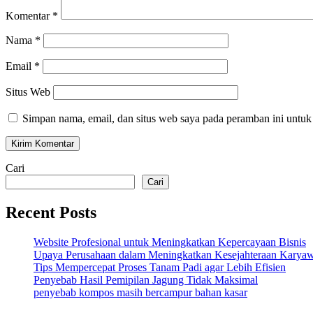
Komentar
*
Nama
*
Email
*
Situs Web
Simpan nama, email, dan situs web saya pada peramban ini untuk
Cari
Cari
Recent Posts
Website Profesional untuk Meningkatkan Kepercayaan Bisnis
Upaya Perusahaan dalam Meningkatkan Kesejahteraan Karya
Tips Mempercepat Proses Tanam Padi agar Lebih Efisien
Penyebab Hasil Pemipilan Jagung Tidak Maksimal
penyebab kompos masih bercampur bahan kasar