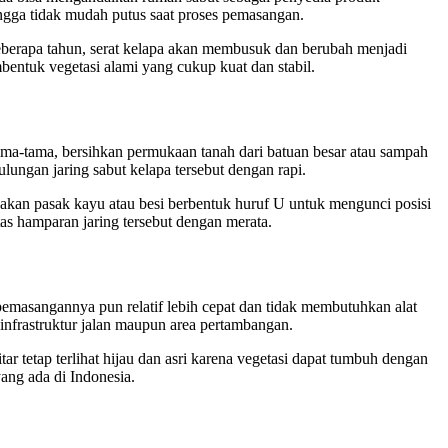
hingga tidak mudah putus saat proses pemasangan.
 beberapa tahun, serat kelapa akan membusuk dan berubah menjadi
entuk vegetasi alami yang cukup kuat dan stabil.
ama-tama, bersihkan permukaan tanah dari batuan besar atau sampah
ngan jaring sabut kelapa tersebut dengan rapi.
nakan pasak kayu atau besi berbentuk huruf U untuk mengunci posisi
as hamparan jaring tersebut dengan merata.
pemasangannya pun relatif lebih cepat dan tidak membutuhkan alat
 infrastruktur jalan maupun area pertambangan.
r tetap terlihat hijau dan asri karena vegetasi dapat tumbuh dengan
ang ada di Indonesia.