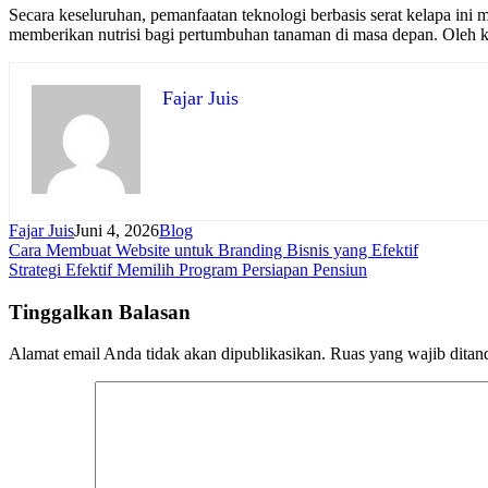
Secara keseluruhan, pemanfaatan teknologi berbasis serat kelapa ini
memberikan nutrisi bagi pertumbuhan tanaman di masa depan. Oleh kare
Fajar Juis
Fajar Juis
Juni 4, 2026
Blog
Navigasi
Cara Membuat Website untuk Branding Bisnis yang Efektif
Strategi Efektif Memilih Program Persiapan Pensiun
pos
Tinggalkan Balasan
Alamat email Anda tidak akan dipublikasikan.
Ruas yang wajib ditan