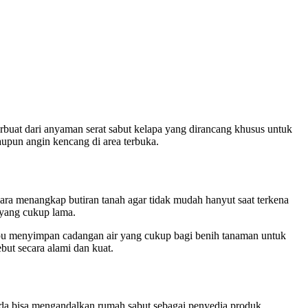
terbuat dari anyaman serat sabut kelapa yang dirancang khusus untuk
aupun angin kencang di area terbuka.
cara menangkap butiran tanah agar tidak mudah hanyut saat terkena
 yang cukup lama.
mampu menyimpan cadangan air yang cukup bagi benih tanaman untuk
but secara alami dan kuat.
nda bisa mengandalkan rumah sabut sebagai penyedia produk