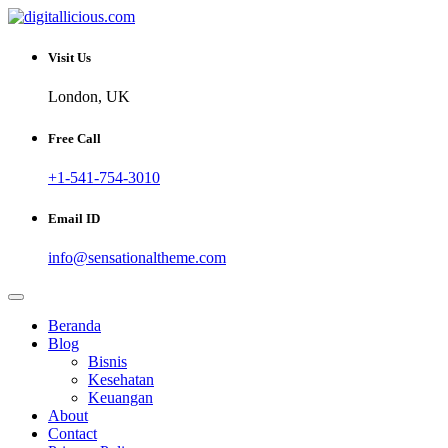
Skip
to
Sharing Digital Information
content
digitallicious.com
Visit Us
London, UK
Free Call
+1-541-754-3010
Email ID
info@sensationaltheme.com
Beranda
Blog
Bisnis
Kesehatan
Keuangan
About
Contact