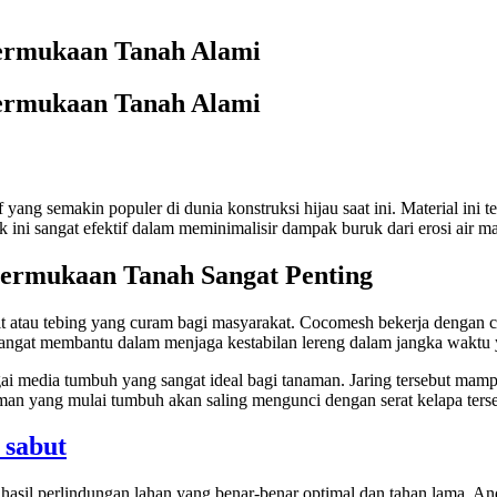
ermukaan Tanah Alami
ermukaan Tanah Alami
ang semakin populer di dunia konstruksi hijau saat ini. Material ini 
 ini sangat efektif dalam meminimalisir dampak buruk dari erosi air m
ermukaan Tanah Sangat Penting
kit atau tebing yang curam bagi masyarakat. Cocomesh bekerja dengan 
i sangat membantu dalam menjaga kestabilan lereng dalam jangka waktu
ebagai media tumbuh yang sangat ideal bagi tanaman. Jaring tersebut 
man yang mulai tumbuh akan saling mengunci dengan serat kelapa terse
 sabut
 hasil perlindungan lahan yang benar-benar optimal dan tahan lama. A