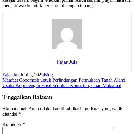
kesejahteraan. Segera tentukan pilihan Anda sekarang agar masa tua
menjadi waktu untuk beristirahat dengan tenang.
Fajar Juis
Fajar Juis
Juni 5, 2026
Blog
Navigasi
Manfaat Cocomesh untuk Perlindungan Permukaan Tanah Alami
Usaha Kopi dengan Hasil Seduhan Konsisten, Cuan Maksimal
pos
Tinggalkan Balasan
Alamat email Anda tidak akan dipublikasikan.
Ruas yang wajib
ditandai
*
Komentar
*