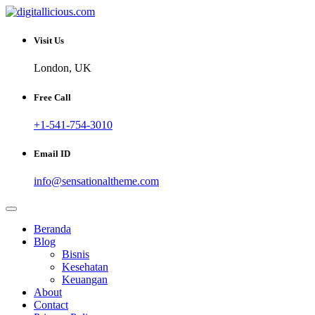
Skip
to
Sharing Digital Information
content
digitallicious.com
Visit Us
London, UK
Free Call
+1-541-754-3010
Email ID
info@sensationaltheme.com
Beranda
Blog
Bisnis
Kesehatan
Keuangan
About
Contact