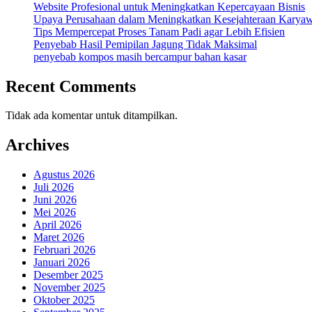
Website Profesional untuk Meningkatkan Kepercayaan Bisnis
Upaya Perusahaan dalam Meningkatkan Kesejahteraan Karya
Tips Mempercepat Proses Tanam Padi agar Lebih Efisien
Penyebab Hasil Pemipilan Jagung Tidak Maksimal
penyebab kompos masih bercampur bahan kasar
Recent Comments
Tidak ada komentar untuk ditampilkan.
Archives
Agustus 2026
Juli 2026
Juni 2026
Mei 2026
April 2026
Maret 2026
Februari 2026
Januari 2026
Desember 2025
November 2025
Oktober 2025