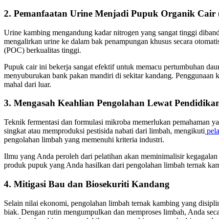
2. Pemanfaatan Urine Menjadi Pupuk Organik Cair
Urine kambing mengandung kadar nitrogen yang sangat tinggi diban
mengalirkan urine ke dalam bak penampungan khusus secara otomati
(POC) berkualitas tinggi.
Pupuk cair ini bekerja sangat efektif untuk memacu pertumbuhan da
menyuburukan bank pakan mandiri di sekitar kandang. Penggunaan kem
mahal dari luar.
3. Mengasah Keahlian Pengolahan Lewat Pendidikan
Teknik fermentasi dan formulasi mikroba memerlukan pemahaman yan
singkat atau memproduksi pestisida nabati dari limbah, mengikuti
pela
pengolahan limbah yang memenuhi kriteria industri.
Ilmu yang Anda peroleh dari pelatihan akan meminimalisir kegagalan 
produk pupuk yang Anda hasilkan dari pengolahan limbah ternak kambi
4. Mitigasi Bau dan Biosekuriti Kandang
Selain nilai ekonomi, pengolahan limbah ternak kambing yang disipl
biak. Dengan rutin mengumpulkan dan memproses limbah, Anda secar