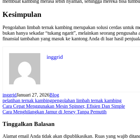
membuat kambing merasa lebih nyaman, sehingga mereka bisa tumbuh 
Kesimpulan
Pengolahan limbah ternak kambing merupakan solusi cerdas untuk men
bukan hanya sekadar “tukang ngarit”, melainkan seorang pengusaha a
finansial tambahan yang masuk ke kantong Anda di luar hasil penjual
inggrid
inggrid
Januari 27, 2026
Blog
pelatihan ternak kambing
pengolahan limbah ternak kambing
Navigasi
Cara Cepat Menggunakan Mesin Spinner, Efisien Dan Simple
Cara Menghilangkan Jamur di Jersey Tanpa Pemutih
pos
Tinggalkan Balasan
Alamat email Anda tidak akan dipublikasikan.
Ruas yang wajib ditan