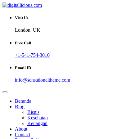
Skip
to
Sharing Digital Information
content
digitallicious.com
Visit Us
London, UK
Free Call
+1-541-754-3010
Email ID
info@sensationaltheme.com
Beranda
Blog
Bisnis
Kesehatan
Keuangan
About
Contact