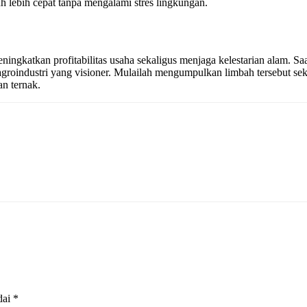
lebih cepat tanpa mengalami stres lingkungan.
ingkatkan profitabilitas usaha sekaligus menjaga kelestarian alam. S
groindustri yang visioner. Mulailah mengumpulkan limbah tersebut sek
an ternak.
dai
*