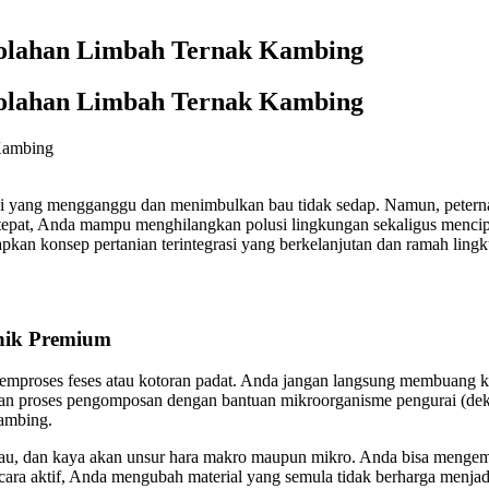
olahan Limbah Ternak Kambing
olahan Limbah Ternak Kambing
i yang mengganggu dan menimbulkan bau tidak sedap. Namun, peternak
 tepat, Anda mampu menghilangkan polusi lingkungan sekaligus menc
kan konsep pertanian terintegrasi yang berkelanjutan dan ramah ling
anik Premium
proses feses atau kotoran padat. Anda jangan langsung membuang koto
an proses pengomposan dengan bantuan mikroorganisme pengurai (deko
ambing.
bau, dan kaya akan unsur hara makro maupun mikro. Anda bisa mengema
ara aktif, Anda mengubah material yang semula tidak berharga menjadi 