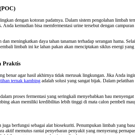
 (POC)
dingkan dengan kotoran padatnya. Dalam sistem pengolahan limbah t
s. Anda kemudian bisa memfermentasi urine tersebut dengan campura
un dan meningkatkan daya tahan tanaman terhadap serangan hama. Sela
bali limbah ini ke lahan pakan akan menciptakan siklus energi yang 
 Praktis
g benar agar hasil akhirnya tidak merusak lingkungan. Jika Anda in
tihan ternak kambing
adalah solusi yang sangat bijak. Dalam pelatihan
dalam proses fermentasi yang seringkali menyebabkan bau menyengat ata
ng akan memiliki kredibilitas lebih tinggi di mata calon pembeli maup
in juga berfungsi sebagai alat biosekuriti. Penumpukan limbah yang b
a aktif memutus rantai penyebaran penyakit yang menyerang pernapa