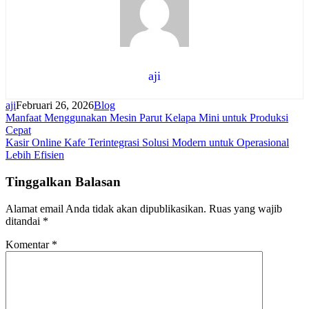
aji
aji
Februari 26, 2026
Blog
Navigasi
Manfaat Menggunakan Mesin Parut Kelapa Mini untuk Produksi
Cepat
pos
Kasir Online Kafe Terintegrasi Solusi Modern untuk Operasional
Lebih Efisien
Tinggalkan Balasan
Alamat email Anda tidak akan dipublikasikan.
Ruas yang wajib
ditandai
*
Komentar
*