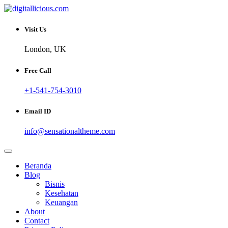
Skip
to
Sharing Digital Information
content
digitallicious.com
Visit Us
London, UK
Free Call
+1-541-754-3010
Email ID
info@sensationaltheme.com
Beranda
Blog
Bisnis
Kesehatan
Keuangan
About
Contact