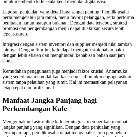
untuk membantu kafe skala kecil memulai digitalisasi.
Laporan penjualan yang detail juga sangat penting. Pemilik usaha
perlu mengetahui jam ramai, menu favorit pelanggan, serta performa
penjualan harian maupun bulanan. Dengan data tersebut, strategi
promosi dan pengembangan menu dapat dilakukan secara lebih
tepat sasaran.
Integrasi dengan sistem inventori dan supplier menjadi nilai tambah
lainnya. Dengan fitur ini, kafe dapat mengatur stok bahan baku
dengan lebih efisien dan menghindari kehabisan bahan saat jam
sibuk.
Kemudahan penggunaan juga menjadi faktor krusial. Antarmuka
yang sederhana memudahkan kasir dan staf untuk mengoperasikan
sistem tanpa pelatihan yang rumit. Hal ini memastikan pelayanan
tetap cepat dan profesional.
Manfaat Jangka Panjang bagi
Perkembangan Kafe
Menggunakan kasir online kafe terintegrasi memberikan manfaat
jangka panjang yang signifikan. Dengan data penjualan yang
tersimpan rapi, pemilik usaha dapat menganalisis tren pembelian