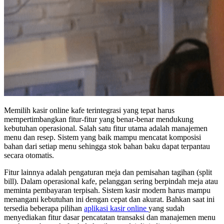
Memilih kasir online kafe terintegrasi yang tepat harus
mempertimbangkan fitur-fitur yang benar-benar mendukung
kebutuhan operasional. Salah satu fitur utama adalah manajemen
menu dan resep. Sistem yang baik mampu mencatat komposisi
bahan dari setiap menu sehingga stok bahan baku dapat terpantau
secara otomatis.
Fitur lainnya adalah pengaturan meja dan pemisahan tagihan (split
bill). Dalam operasional kafe, pelanggan sering berpindah meja atau
meminta pembayaran terpisah. Sistem kasir modern harus mampu
menangani kebutuhan ini dengan cepat dan akurat. Bahkan saat ini
tersedia beberapa pilihan
aplikasi kasir online
yang sudah
menyediakan fitur dasar pencatatan transaksi dan manajemen menu