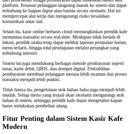
platform. Pesanan pelanggan langsung masuk ke sistem dan dapat
terhubung ke bagian dapur atau barista secara otomatis. Hal ini
mempercepat alur kerja dan mengurangi risiko kesalahan
komunikasi antar staf.
Selain itu, kasir online berbasis cloud memungkinkan pemilik kafe
memantau transaksi secara real-time. Meskipun tidak berada di
lokasi, pemilik usaha tetap dapat melihat laporan penjualan harian,
menu terlaris, hingga total pendapatan melalui perangkat yang
terhubung internet.
Sistem ini juga mendukung berbagai metode pembayaran seperti
tunai, kartu debit, QRIS, dan dompet digital. Fleksibilitas
pembayaran membuat pelanggan merasa lebih nyaman dan proses
transaksi menjadi lebih praktis.
Tidak hanya itu, pengelolaan stok bahan baku juga menjadi lebih
mudah. Setiap menu yang terjual akan otomatis mengurangi stok
bahan di sistem, sehingga pemilik kafe dapat mengetahui kapan
harus melakukan pembelian ulang.
Fitur Penting dalam Sistem Kasir Kafe
Modern