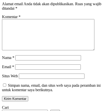
Alamat email Anda tidak akan dipublikasikan.
Ruas yang wajib
ditandai
*
Komentar
*
Nama
*
Email
*
Situs Web
Simpan nama, email, dan situs web saya pada peramban ini
untuk komentar saya berikutnya.
Cari