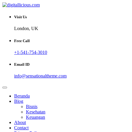
Skip
to
Sharing Digital Information
content
digitallicious.com
Visit Us
London, UK
Free Call
+1-541-754-3010
Email ID
info@sensationaltheme.com
Beranda
Blog
Bisnis
Kesehatan
Keuangan
About
Contact