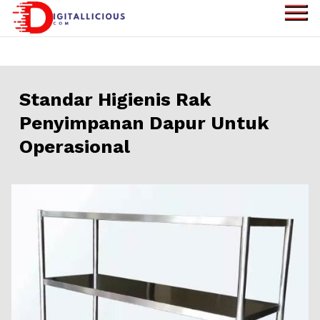
Skip
to
digitallicious.com
Sharing Digital
content
Information
Standar Higienis Rak
Penyimpanan Dapur Untuk
Operasional